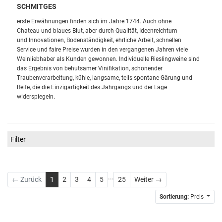
SCHMITGES
erste Erwähnungen finden sich im Jahre 1744. Auch ohne
Chateau
und blaues Blut, aber durch Qualität, Ideenreichtum
und
Innovationen, Bodenständigkeit, ehrliche Arbeit, schnellen
Service
und faire Preise wurden in den vergangenen Jahren viele
Weinliebhaber
als Kunden gewonnen.
Individuelle Rieslingweine sind
das Ergebnis
von behutsamer Vinifikation, schonender
Traubenverarbeitung, kühle,
langsame, teils spontane Gärung und
Reife, die die Einzigartigkeit des
Jahrgangs und der Lage
widerspiegeln.
Filter
...
Weiter
← Zurück
1
2
3
4
5
25
Weiter →
Sortierung:
Preis