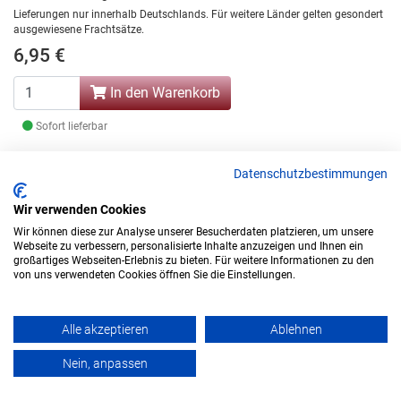
Lieferungen nur innerhalb Deutschlands. Für weitere Länder gelten gesondert
ausgewiesene Frachtsätze.
6,95 €
In den Warenkorb
Sofort lieferbar
Produktinformationen einblenden
Datenschutzbestimmungen
Wir verwenden Cookies
Wir können diese zur Analyse unserer Besucherdaten platzieren, um unsere
Webseite zu verbessern, personalisierte Inhalte anzuzeigen und Ihnen ein
...
großartiges Webseiten-Erlebnis zu bieten. Für weitere Informationen zu den
←
1
2
3
4
5
6
7
8
9
25
Weiter
von uns verwendeten Cookies öffnen Sie die Einstellungen.
Weiter
Zurück
→
Alle akzeptieren
Ablehnen
INFORMATIONEN
Nein, anpassen
Über uns