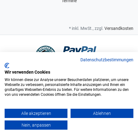
Termine
* inkl. MwSt., zzgl.
Versandkosten
Datenschutzbestimmungen
Wir verwenden Cookies
Bei uns sind Sie in sicheren Händen
Wir können diese zur Analyse unserer Besucherdaten platzieren, um unsere
Webseite zu verbessern, personalisierte Inhalte anzuzeigen und Ihnen ein
großartiges Webseiten-Erlebnis zu bieten. Für weitere Informationen zu den
von uns verwendeten Cookies öffnen Sie die Einstellungen.
Wir sind offizieller Supplier und exclusiver Weinlieferant des
Bundesligisten FC Augsburg.
Alle akzeptieren
Ablehnen
Vinopolis GmbH & Co. KG. © Alle Rechte vorbehalten. - ÖKO zertifiziert
Nein, anpassen
DE-BY-037