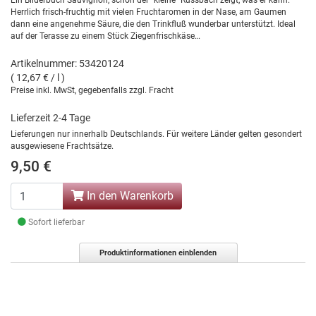
Ein Bilderbuch Sauvignon, schon der "kleine" Russbach zeigt, was er kann.
Herrlich frisch-fruchtig mit vielen Fruchtaromen in der Nase, am Gaumen
dann eine angenehme Säure, die den Trinkfluß wunderbar unterstützt. Ideal
auf der Terasse zu einem Stück Ziegenfrischkäse…
Artikelnummer: 53420124
( 12,67 € / l )
Preise inkl. MwSt, gegebenfalls zzgl. Fracht
Lieferzeit 2-4 Tage
Lieferungen nur innerhalb Deutschlands. Für weitere Länder gelten gesondert
ausgewiesene Frachtsätze.
9,50 €
In den Warenkorb
Sofort lieferbar
Produktinformationen einblenden