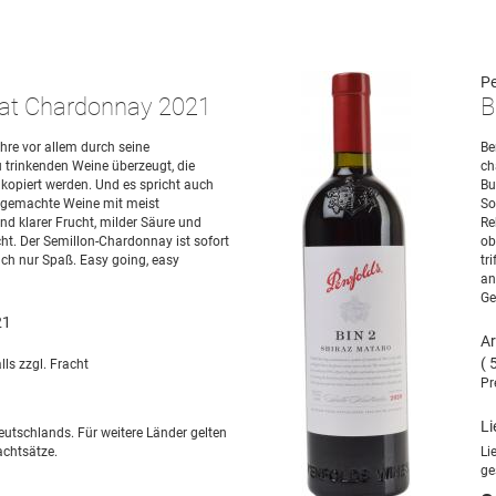
Pe
at Chardonnay 2021
B
ahre vor allem durch seine
Be
u trinkenden Weine überzeugt, die
ch
kopiert werden. Und es spricht auch
Bu
r gemachte Weine mit meist
So
d klarer Frucht, milder Säure und
Re
cht. Der Semillon-Chardonnay ist sofort
ob
ch nur Spaß. Easy going, easy
tr
an
Ge
21
Ar
( 
lls zzgl. Fracht
Pr
Li
eutschlands. Für weitere Länder gelten
chtsätze.
Li
ge