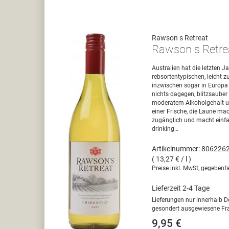
Rawson s Retreat
Rawson s Retre
Australien hat die letzten J
rebsortentypischen, leicht z
inzwischen sogar in Europa 
nichts dagegen, blitzsaube
moderatem Alkoholgehalt un
einer Frische, die Laune ma
zugänglich und macht einfa
drinking…
Artikelnummer: 806226
( 13,27 € / l )
Preise inkl. MwSt, gegebenfa
Lieferzeit 2-4 Tage
Lieferungen nur innerhalb D
gesondert ausgewiesene Fra
9,95 €