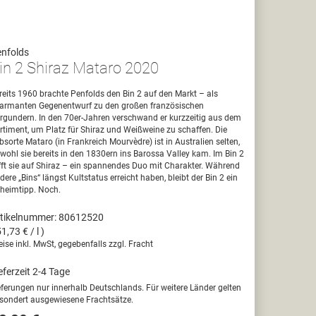
nfolds
in 2 Shiraz Mataro 2020
reits 1960 brachte Penfolds den Bin 2 auf den Markt – als
armanten Gegenentwurf zu den großen französischen
rgundern. In den 70er-Jahren verschwand er kurzzeitig aus dem
rtiment, um Platz für Shiraz und Weißweine zu schaffen. Die
bsorte Mataro (in Frankreich Mourvèdre) ist in Australien selten,
wohl sie bereits in den 1830ern ins Barossa Valley kam. Im Bin 2
ifft sie auf Shiraz – ein spannendes Duo mit Charakter. Während
dere „Bins“ längst Kultstatus erreicht haben, bleibt der Bin 2 ein
heimtipp. Noch.
tikelnummer: 80612520
51,73 € / l )
eise inkl. MwSt, gegebenfalls zzgl. Fracht
eferzeit 2-4 Tage
eferungen nur innerhalb Deutschlands. Für weitere Länder gelten
sondert ausgewiesene Frachtsätze.