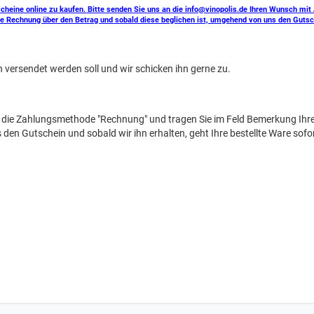
scheine online zu kaufen. Bitte senden Sie uns an die info@vinopolis.de Ihren Wunsch mi
ine Rechnung über den Betrag und sobald diese beglichen ist, umgehend von uns den Gutsc
 versendet werden soll und wir schicken ihn gerne zu.
e die Zahlungsmethode "Rechnung" und tragen Sie im Feld Bemerkung Ihr
en Gutschein und sobald wir ihn erhalten, geht Ihre bestellte Ware sofo