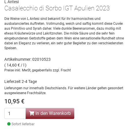
L Antesi
Casalecchio di Sorbo IGT Apulien 2023
Die Weine von L Antesi sind bekannt für ihr harmonisches und
ausbalanciertes Auftreten. Vollmundig, weich und saftig kommt diese Cuvée
aus Primitivo und Syrah daher. Viele dunkle Beerenaromen, dazu mollig mit
etwas Kräuterwürze und Lakritznoten. Die milde Säure und die sehr fein
eingebundenen Gerbstoffe geben dem Wein eine sensationelle Rundheit ohne
dabei an Eleganz zu verlieren, ein sehr guter Begleiter zu den verschiedensten
Speisen.
Artikelnummer: 02010523
( 14,60 € / l )
Preise inkl. MwSt, gegebenfalls zzgl. Fracht
Lieferzeit 2-4 Tage
Lieferungen nur innerhalb Deutschlands. Für weitere Länder gelten gesondert
ausgewiesene Frachtsätze.
10,95 €
In den Warenkorb
Sofort lieferbar