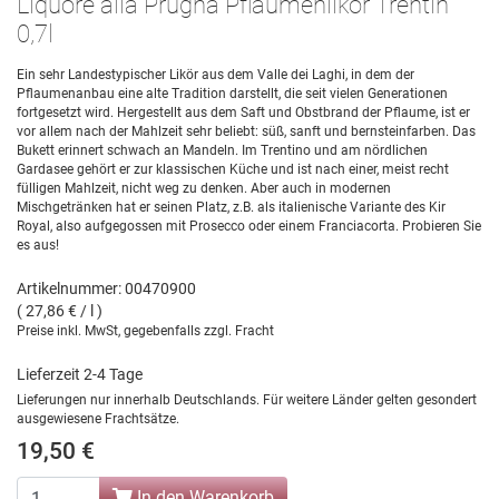
Liquore alla Prugna Pflaumenlikör Trentin
0,7l
Ein sehr Landestypischer Likör aus dem Valle dei Laghi, in dem der
Pflaumenanbau eine alte Tradition darstellt, die seit vielen Generationen
fortgesetzt wird. Hergestellt aus dem Saft und Obstbrand der Pflaume, ist er
vor allem nach der Mahlzeit sehr beliebt: süß, sanft und bernsteinfarben. Das
Bukett erinnert schwach an Mandeln. Im Trentino und am nördlichen
Gardasee gehört er zur klassischen Küche und ist nach einer, meist recht
fülligen Mahlzeit, nicht weg zu denken. Aber auch in modernen
Mischgetränken hat er seinen Platz, z.B. als italienische Variante des Kir
Royal, also aufgegossen mit Prosecco oder einem Franciacorta. Probieren Sie
es aus!
Artikelnummer: 00470900
( 27,86 € / l )
Preise inkl. MwSt, gegebenfalls zzgl. Fracht
Lieferzeit 2-4 Tage
Lieferungen nur innerhalb Deutschlands. Für weitere Länder gelten gesondert
ausgewiesene Frachtsätze.
19,50 €
In den Warenkorb