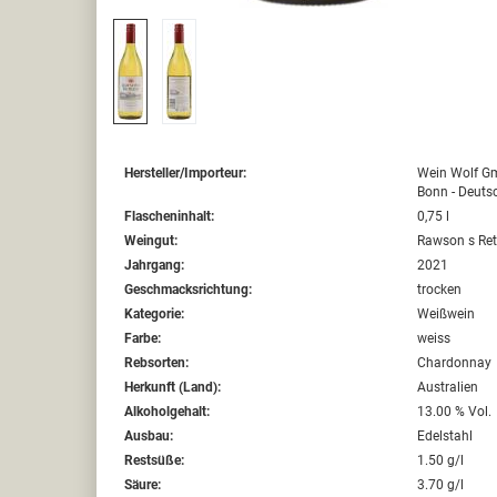
Hersteller/Importeur:
Wein Wolf Gm
Bonn - Deuts
Flascheninhalt:
0,75 l
Weingut:
Rawson s Ret
Jahrgang:
2021
Geschmacksrichtung:
trocken
Kategorie:
Weißwein
Farbe:
weiss
Rebsorten:
Chardonnay
Herkunft (Land):
Australien
Alkoholgehalt:
13.00 % Vol.
Ausbau:
Edelstahl
Restsüße:
1.50 g/l
Säure:
3.70 g/l