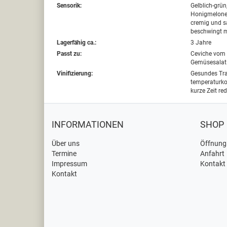
Sensorik:
Gelblich-grün,
Honigmelone,
cremig und sa
beschwingt m
Lagerfähig ca.:
3 Jahre
Passt zu:
Ceviche vom 
Gemüsesalat
Vinifizierung:
Gesundes Tra
temperaturkon
kurze Zeit re
INFORMATIONEN
SHOP
Über uns
Öffnung
Termine
Anfahrt
Impressum
Kontakt
Kontakt