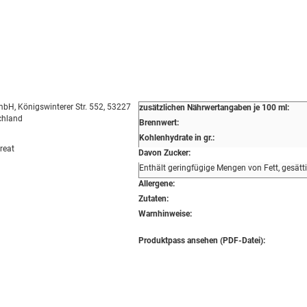
bH, Königswinterer Str. 552, 53227
zusätzlichen Nährwertangaben je 100 ml:
chland
Brennwert:
Kohlenhydrate in gr.:
reat
Davon Zucker:
Enthält geringfügige Mengen von Fett, gesätt
Allergene:
Zutaten:
Warnhinweise:
Produktpass ansehen (PDF-Datei):