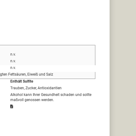
n.v.
n.v.
n.v.
igten Fettsäuren, Eiweiß und Salz
Enthält Sulfite
Trauben, Zucker, Antioxidantien
Alkohol kann Ihrer Gesundheit schaden und sollte
maßvoll genossen werden.