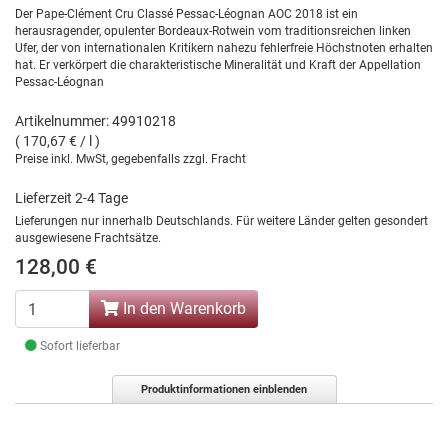
Der Pape-Clément Cru Classé Pessac-Léognan AOC 2018 ist ein
herausragender, opulenter Bordeaux-Rotwein vom traditionsreichen linken
Ufer, der von internationalen Kritikern nahezu fehlerfreie Höchstnoten erhalten
hat. Er verkörpert die charakteristische Mineralität und Kraft der Appellation
Pessac-Léognan
Artikelnummer: 49910218
( 170,67 € / l )
Preise inkl. MwSt, gegebenfalls zzgl. Fracht
Lieferzeit 2-4 Tage
Lieferungen nur innerhalb Deutschlands. Für weitere Länder gelten gesondert
ausgewiesene Frachtsätze.
128,00 €
In den Warenkorb
Sofort lieferbar
Produktinformationen einblenden