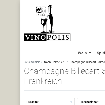
Wein
Spir
Sie sind hier:
Nach Hersteller
Champagne Billecart-Salmon,
Champagne Billecart-S
Frankreich
Preisfilter
Flascheninhalt