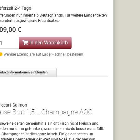
eferzeit 2-4 Tage
eferungen nur innerhalb Deutschlands. Für weitere Länder gelten
sondert ausgewiesene Frachtsätze.
09,00 €
In den Warenkorb
Wenige Exemplare auf Lager - schnell bestellen!
oduktinformationen einblenden
llecart-Salmon
ose Brut 1,5 L Champagne AOC
séweine gelten gemeinhin als nicht Fisch nicht Fleisch und
rden nur dann getrunken, wenn einem nichts besseres einfällt.
i Champagner ist dies ganz falsch. Einige der besten un
ltigsten Champagner der Welt sind Rosé, z.B. der hier von