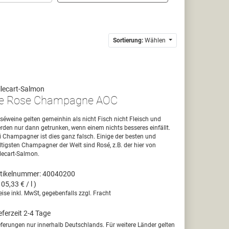
Sortierung:
Wählen
llecart-Salmon
e Rose Champagne AOC
séweine gelten gemeinhin als nicht Fisch nicht Fleisch und
rden nur dann getrunken, wenn einem nichts besseres einfällt.
i Champagner ist dies ganz falsch. Einige der besten und
ltigsten Champagner der Welt sind Rosé, z.B. der hier von
llecart-Salmon.
tikelnummer: 40040200
105,33 € / l )
eise inkl. MwSt, gegebenfalls zzgl. Fracht
eferzeit 2-4 Tage
eferungen nur innerhalb Deutschlands. Für weitere Länder gelten