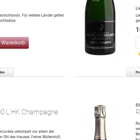
Li
eutschlands. Für weitere Länder gelten
Li
chtsätze.
ge
1
n Warenkorb
den
Pr
Bi
,00 L HK Champagne
R
Ro
we
cuvées verkörpert vor allem der
Be
Stil des Hauses: Feiner Blütenduft,
ku