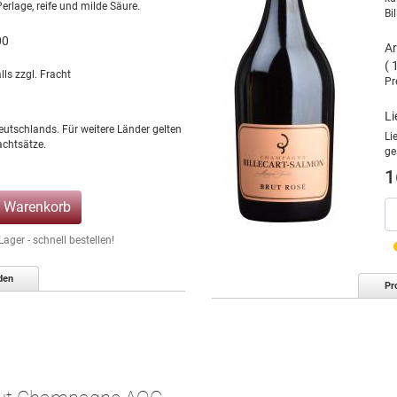
erlage, reife und milde Säure.
Bi
00
Ar
( 
lls zzgl. Fracht
Pr
Li
eutschlands. Für weitere Länder gelten
Li
chtsätze.
ge
1
n Warenkorb
ger - schnell bestellen!
den
Pr