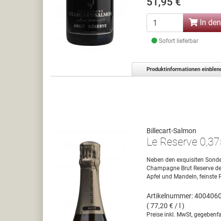
51,95 €
In de
Sofort lieferbar
Produktinformationen einblen
Billecart-Salmon
Le Reserve 0,3
Neben den exquisiten Sonder
Champagne Brut Reserve den 
Apfel und Mandeln, feinste P
Artikelnummer: 400406
( 77,20 € / l )
Preise inkl. MwSt, gegebenfa