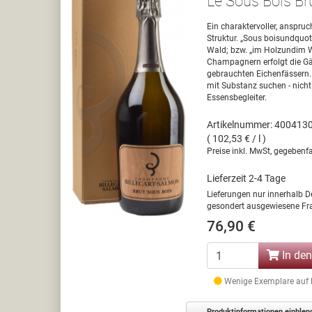
Le Sous Bois B
Ein charaktervoller, anspru
Struktur. „Sous boisundquot
Wald; bzw. „im Holzundim W
Champagnern erfolgt die Gä
gebrauchten Eichenfässern. 
mit Substanz suchen - nicht
Essensbegleiter.
Artikelnummer: 400413
( 102,53 € / l )
Preise inkl. MwSt, gegebenfa
Lieferzeit 2-4 Tage
Lieferungen nur innerhalb D
gesondert ausgewiesene Fra
76,90 €
In de
Wenige Exemplare auf La
Produktinformationen einblen