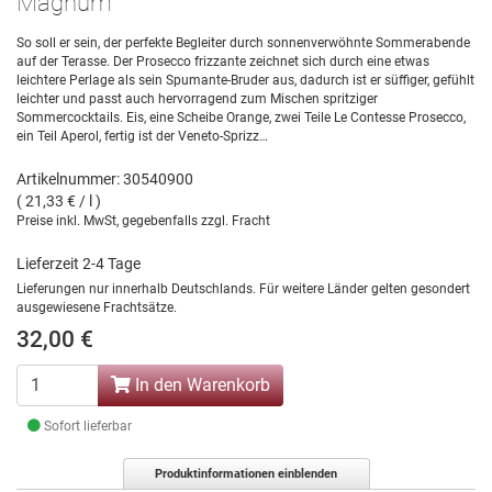
Magnum
So soll er sein, der perfekte Begleiter durch sonnenverwöhnte Sommerabende
auf der Terasse. Der Prosecco frizzante zeichnet sich durch eine etwas
leichtere Perlage als sein Spumante-Bruder aus, dadurch ist er süffiger, gefühlt
leichter und passt auch hervorragend zum Mischen spritziger
Sommercocktails. Eis, eine Scheibe Orange, zwei Teile Le Contesse Prosecco,
ein Teil Aperol, fertig ist der Veneto-Sprizz…
Artikelnummer: 30540900
( 21,33 € / l )
Preise inkl. MwSt, gegebenfalls zzgl. Fracht
Lieferzeit 2-4 Tage
Lieferungen nur innerhalb Deutschlands. Für weitere Länder gelten gesondert
ausgewiesene Frachtsätze.
32,00 €
In den Warenkorb
Sofort lieferbar
Produktinformationen einblenden