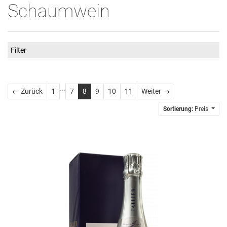
Schaumwein
Filter
...
Zurück
Weiter
← Zurück
1
7
8
9
10
11
Weiter →
Sortierung:
Preis