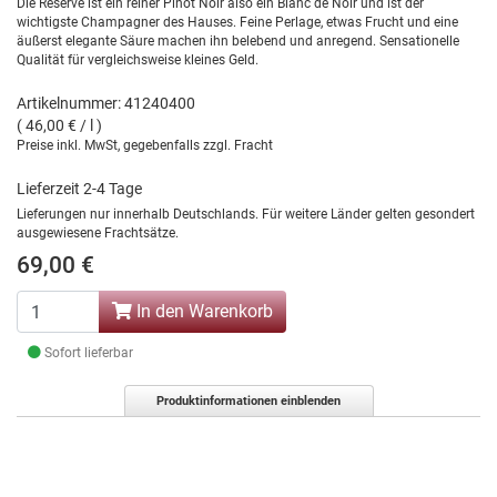
Die Reserve ist ein reiner Pinot Noir also ein Blanc de Noir und ist der
wichtigste Champagner des Hauses. Feine Perlage, etwas Frucht und eine
äußerst elegante Säure machen ihn belebend und anregend. Sensationelle
Qualität für vergleichsweise kleines Geld.
Artikelnummer: 41240400
( 46,00 € / l )
Preise inkl. MwSt, gegebenfalls zzgl. Fracht
Lieferzeit 2-4 Tage
Lieferungen nur innerhalb Deutschlands. Für weitere Länder gelten gesondert
ausgewiesene Frachtsätze.
69,00 €
In den Warenkorb
Sofort lieferbar
Produktinformationen einblenden