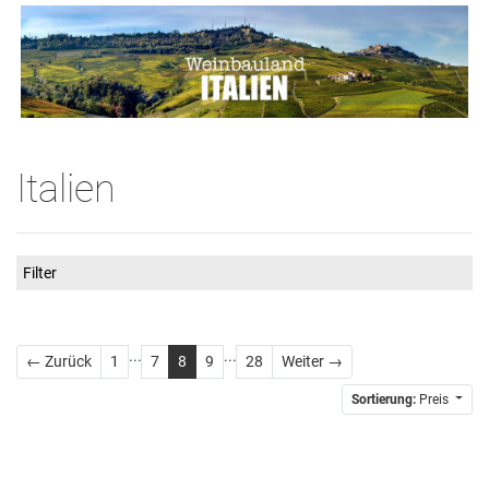
Italien
Filter
...
...
Zurück
Weiter
← Zurück
1
7
8
9
28
Weiter →
Sortierung:
Preis