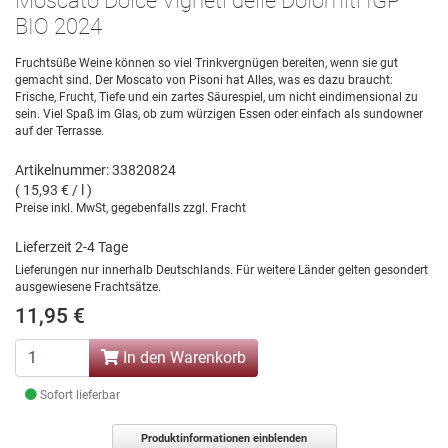
Moscato Dolce Vigneti delle Dolomiti IGP
BIO 2024
Fruchtsüße Weine können so viel Trinkvergnügen bereiten, wenn sie gut
gemacht sind. Der Moscato von Pisoni hat Alles, was es dazu braucht:
Frische, Frucht, Tiefe und ein zartes Säurespiel, um nicht eindimensional zu
sein. Viel Spaß im Glas, ob zum würzigen Essen oder einfach als sundowner
auf der Terrasse.
Artikelnummer: 33820824
( 15,93 € / l )
Preise inkl. MwSt, gegebenfalls zzgl. Fracht
Lieferzeit 2-4 Tage
Lieferungen nur innerhalb Deutschlands. Für weitere Länder gelten gesondert
ausgewiesene Frachtsätze.
11,95 €
In den Warenkorb
Sofort lieferbar
Produktinformationen einblenden