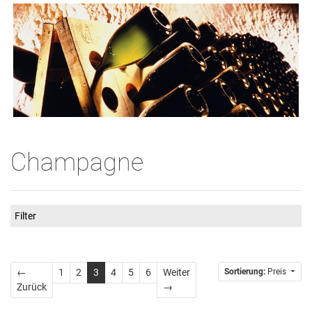
Champagne
Filter
←
1
2
3
4
5
6
Weiter
Sortierung:
Preis
Zurück
Weiter
Zurück
→