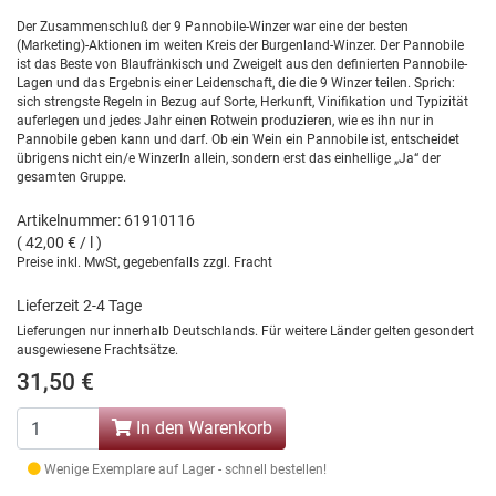
Der Zusammenschluß der 9 Pannobile-Winzer war eine der besten
(Marketing)-Aktionen im weiten Kreis der Burgenland-Winzer. Der Pannobile
ist das Beste von Blaufränkisch und Zweigelt aus den definierten Pannobile-
Lagen und das Ergebnis einer Leidenschaft, die die 9 Winzer teilen. Sprich:
sich strengste Regeln in Bezug auf Sorte, Herkunft, Vinifikation und Typizität
auferlegen und jedes Jahr einen Rotwein produzieren, wie es ihn nur in
Pannobile geben kann und darf. Ob ein Wein ein Pannobile ist, entscheidet
übrigens nicht ein/e WinzerIn allein, sondern erst das einhellige „Ja“ der
gesamten Gruppe.
Artikelnummer: 61910116
( 42,00 € / l )
Preise inkl. MwSt, gegebenfalls zzgl. Fracht
Lieferzeit 2-4 Tage
Lieferungen nur innerhalb Deutschlands. Für weitere Länder gelten gesondert
ausgewiesene Frachtsätze.
31,50 €
In den Warenkorb
Wenige Exemplare auf Lager - schnell bestellen!