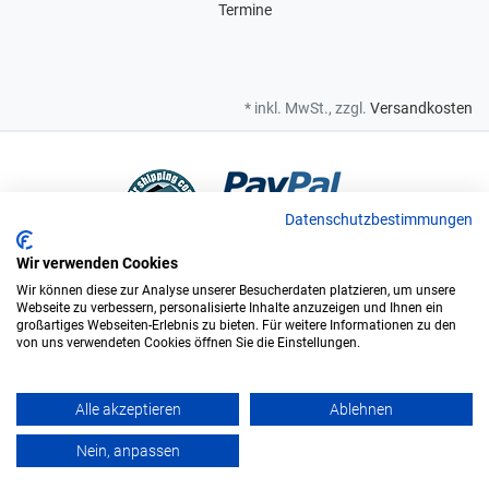
Termine
* inkl. MwSt., zzgl.
Versandkosten
Datenschutzbestimmungen
Wir verwenden Cookies
Bei uns sind Sie in sicheren Händen
Wir können diese zur Analyse unserer Besucherdaten platzieren, um unsere
Webseite zu verbessern, personalisierte Inhalte anzuzeigen und Ihnen ein
großartiges Webseiten-Erlebnis zu bieten. Für weitere Informationen zu den
von uns verwendeten Cookies öffnen Sie die Einstellungen.
Wir sind offizieller Supplier und exclusiver Weinlieferant des
Bundesligisten FC Augsburg.
Alle akzeptieren
Ablehnen
Vinopolis GmbH & Co. KG. © Alle Rechte vorbehalten. - ÖKO zertifiziert
Nein, anpassen
DE-BY-037