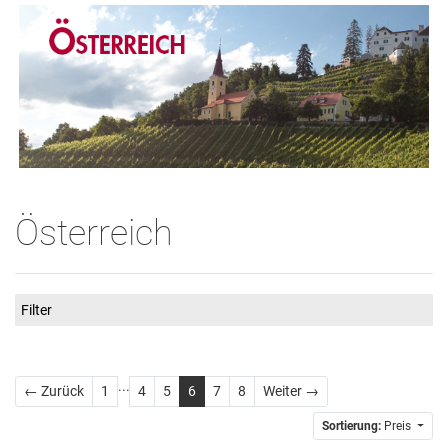
Österreich
Filter
...
Zurück
Weiter
← Zurück
1
4
5
6
7
8
Weiter →
Sortierung:
Preis