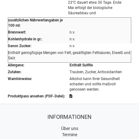
23°C dauert etwa 30 Tage. Ende
Mai erfolgt der biologische
Säureabbau und
zusätzlichen Nährwertangaben je
100 ml:
Brennwert:
n.v.
Kohlenhydrate in gr.:
n.v.
Davon Zucker:
n.v.
Enthält geringfügige Mengen von Fett, gesättigten Fettsäuren, Eiweiß und
Salz
Allergene:
Enthält Sulfite
Zutaten:
Trauben, Zucker, Antioxidantien
Warnhinweise:
Alkohol kann Ihrer Gesundheit
schaden und sollte maßvoll
genossen werden.
Produktpass ansehen (PDF-Datei):
INFORMATIONEN
Über uns
Termine