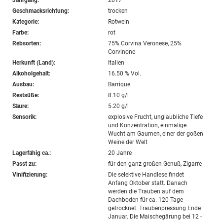
Jahrgang:
2017
Geschmacksrichtung:
trocken
Kategorie:
Rotwein
Farbe:
rot
Rebsorten:
75% Corvina Veronese, 25%
Corvinone
Herkunft (Land):
Italien
Alkoholgehalt:
16.50 % Vol.
Ausbau:
Barrique
Restsüße:
8.10 g/l
Säure:
5.20 g/l
Sensorik:
explosive Frucht, unglaubliche Tiefe
und Konzentration, einmalige
Wucht am Gaumen, einer der goßen
Weine der Welt
Lagerfähig ca.:
20 Jahre
Passt zu:
für den ganz großen Genuß, Zigarre
Vinifizierung:
Die selektive Handlese findet
Anfang Oktober statt. Danach
werden die Trauben auf dem
Dachboden für ca. 120 Tage
getrocknet. Traubenpressung Ende
Januar. Die Maischegärung bei 12 -