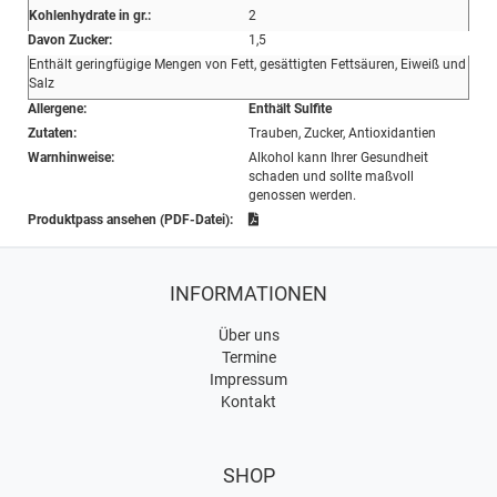
Kohlenhydrate in gr.:
2
Davon Zucker:
1,5
Enthält geringfügige Mengen von Fett, gesättigten Fettsäuren, Eiweiß und
Salz
Allergene:
Enthält Sulfite
Zutaten:
Trauben, Zucker, Antioxidantien
Warnhinweise:
Alkohol kann Ihrer Gesundheit
schaden und sollte maßvoll
genossen werden.
Produktpass ansehen (PDF-Datei):
INFORMATIONEN
Über uns
Termine
Impressum
Kontakt
SHOP