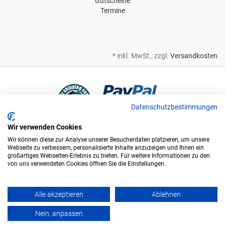
Gutscheine
Termine
* inkl. MwSt., zzgl.
Versandkosten
Datenschutzbestimmungen
Wir verwenden Cookies
Bei uns sind Sie in sicheren Händen
Wir können diese zur Analyse unserer Besucherdaten platzieren, um unsere
Webseite zu verbessern, personalisierte Inhalte anzuzeigen und Ihnen ein
großartiges Webseiten-Erlebnis zu bieten. Für weitere Informationen zu den
von uns verwendeten Cookies öffnen Sie die Einstellungen.
Wir sind offizieller Supplier und exclusiver Weinlieferant des
Bundesligisten FC Augsburg.
Alle akzeptieren
Ablehnen
Vinopolis GmbH & Co. KG. © Alle Rechte vorbehalten. - ÖKO zertifiziert
Nein, anpassen
DE-BY-037