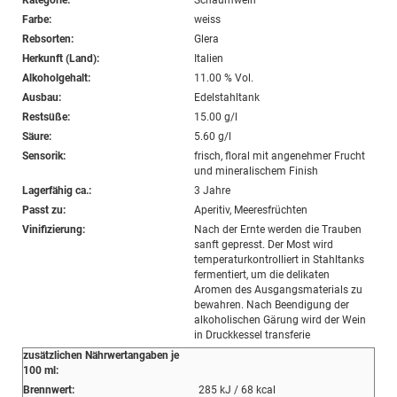
Kategorie:
Schaumwein
Farbe:
weiss
Rebsorten:
Glera
Herkunft (Land):
Italien
Alkoholgehalt:
11.00 % Vol.
Ausbau:
Edelstahltank
Restsüße:
15.00 g/l
Säure:
5.60 g/l
Sensorik:
frisch, floral mit angenehmer Frucht
und mineralischem Finish
Lagerfähig ca.:
3 Jahre
Passt zu:
Aperitiv, Meeresfrüchten
Vinifizierung:
Nach der Ernte werden die Trauben
sanft gepresst. Der Most wird
temperaturkontrolliert in Stahltanks
fermentiert, um die delikaten
Aromen des Ausgangsmaterials zu
bewahren. Nach Beendigung der
alkoholischen Gärung wird der Wein
in Druckkessel transferie
zusätzlichen Nährwertangaben je
100 ml:
Brennwert:
285 kJ / 68 kcal