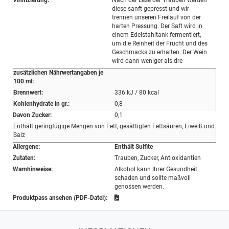
Vinifizierung:
Nach der Lese der Trauben werden
diese sanft gepresst und wir
trennen unseren Freilauf von der
harten Pressung. Der Saft wird in
einem Edelstahltank fermentiert,
um die Reinheit der Frucht und des
Geschmacks zu erhalten. Der Wein
wird dann weniger als dre
zusätzlichen Nährwertangaben je
100 ml:
Brennwert:
336 kJ / 80 kcal
Kohlenhydrate in gr.:
0,8
Davon Zucker:
0,1
Enthält geringfügige Mengen von Fett, gesättigten Fettsäuren, Eiweiß und
Salz
Allergene:
Enthält Sulfite
Zutaten:
Trauben, Zucker, Antioxidantien
Warnhinweise:
Alkohol kann Ihrer Gesundheit
schaden und sollte maßvoll
genossen werden.
Produktpass ansehen (PDF-Datei):