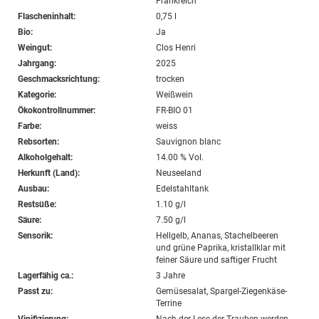
Frankreich
Flascheninhalt:
0,75 l
Bio:
Ja
Weingut:
Clos Henri
Jahrgang:
2025
Geschmacksrichtung:
trocken
Kategorie:
Weißwein
Ökokontrollnummer:
FR-BIO 01
Farbe:
weiss
Rebsorten:
Sauvignon blanc
Alkoholgehalt:
14.00 % Vol.
Herkunft (Land):
Neuseeland
Ausbau:
Edelstahltank
Restsüße:
1.10 g/l
Säure:
7.50 g/l
Sensorik:
Hellgelb, Ananas, Stachelbeeren
und grüne Paprika, kristallklar mit
feiner Säure und saftiger Frucht
Lagerfähig ca.:
3 Jahre
Passt zu:
Gemüsesalat, Spargel-Ziegenkäse-
Terrine