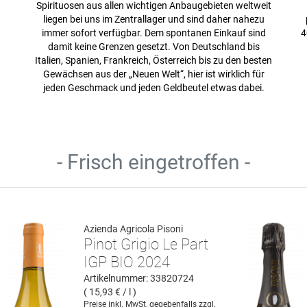
Spirituosen aus allen wichtigen Anbaugebieten weltweit
liegen bei uns im Zentrallager und sind daher nahezu
immer sofort verfügbar. Dem spontanen Einkauf sind
4
g
damit keine Grenzen gesetzt. Von Deutschland bis
Italien, Spanien, Frankreich, Österreich bis zu den besten
n
Gewächsen aus der „Neuen Welt“, hier ist wirklich für
jeden Geschmack und jeden Geldbeutel etwas dabei.
- Frisch eingetroffen -
Azienda Agricola Pisoni
Pinot Grigio Le Part
IGP BIO 2024
Artikelnummer: 33820724
( 15,93 € / l )
Preise inkl. MwSt, gegebenfalls zzgl.