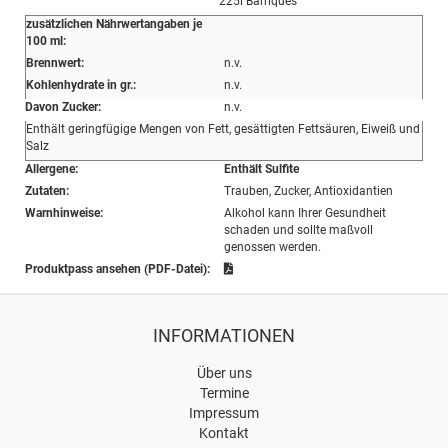
225l Barriques
zusätzlichen Nährwertangaben je
100 ml:
Brennwert:
n.v.
Kohlenhydrate in gr.:
n.v.
Davon Zucker:
n.v.
Enthält geringfügige Mengen von Fett, gesättigten Fettsäuren, Eiweiß und
Salz
Allergene:
Enthält Sulfite
Zutaten:
Trauben, Zucker, Antioxidantien
Warnhinweise:
Alkohol kann Ihrer Gesundheit
schaden und sollte maßvoll
genossen werden.
Produktpass ansehen (PDF-Datei):
INFORMATIONEN
Über uns
Termine
Impressum
Kontakt