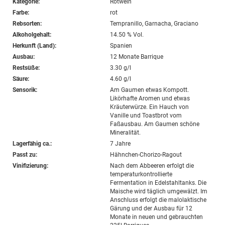
Kategorie:
Rotwein
Farbe:
rot
Rebsorten:
Tempranillo, Garnacha, Graciano
Alkoholgehalt:
14.50 % Vol.
Herkunft (Land):
Spanien
Ausbau:
12 Monate Barrique
Restsüße:
3.30 g/l
Säure:
4.60 g/l
Sensorik:
Am Gaumen etwas Kompott.
Likörhafte Aromen und etwas
Kräuterwürze. Ein Hauch von
Vanille und Toastbrot vom
Faßausbau. Am Gaumen schöne
Mineralität.
Lagerfähig ca.:
7 Jahre
Passt zu:
Hähnchen-Chorizo-Ragout
Vinifizierung:
Nach dem Abbeeren erfolgt die
temperaturkontrollierte
Fermentation in Edelstahltanks. Die
Maische wird täglich umgewälzt. Im
Anschluss erfolgt die malolaktische
Gärung und der Ausbau für 12
Monate in neuen und gebrauchten