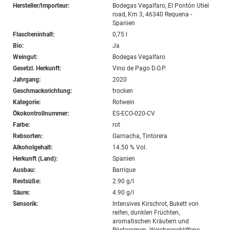
Hersteller/Importeur:
Bodegas Vegalfaro, El Pontón Utiel
road, Km 3, 46340 Requena -
Spanien
Flascheninhalt:
0,75 l
Bio:
Ja
Weingut:
Bodegas Vegalfaro
Gesetzl. Herkunft:
Vino de Pago D.O.P.
Jahrgang:
2020
Geschmacksrichtung:
trocken
Kategorie:
Rotwein
Ökokontrollnummer:
ES-ECO-020-CV
Farbe:
rot
Rebsorten:
Garnacha, Tintorera
Alkoholgehalt:
14.50 % Vol.
Herkunft (Land):
Spanien
Ausbau:
Barrique
Restsüße:
2.90 g/l
Säure:
4.90 g/l
Sensorik:
Intensives Kirschrot, Bukett von
reifen, dunklen Früchten,
aromatischen Kräutern und