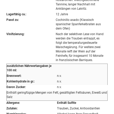
Röstaromen. Weichgeschliffene
Tannine, langer Nachhall mit
Anklängen von Lakritz.
Lagerfähig ca.:
12 Jahre
Passt zu:
Cochinillo asado (Klassisch
spanischer Spanferkelbraten aus
dem Ofen)
Vinifizierung:
Nach der selektiven Lese von Hand
werden die Trauben entrappt, es
folgt die temperaturgesteuerte
Maischegärung. Für weitere zwei
Monate reift der Wein auf der
Feinhefe, für insgesamt 10 Monate
in französischen Barriques.
zusätzlichen Nährwertangaben je
100 ml:
Brennwert:
n.v.
Kohlenhydrate in gr.:
n.v.
Davon Zucker:
n.v.
Enthält geringfügige Mengen von Fett, gesättigten Fettsäuren, Eiweiß und
Salz
Allergene:
Enthält Sulfite
Zutaten:
Trauben, Zucker, Antioxidantien