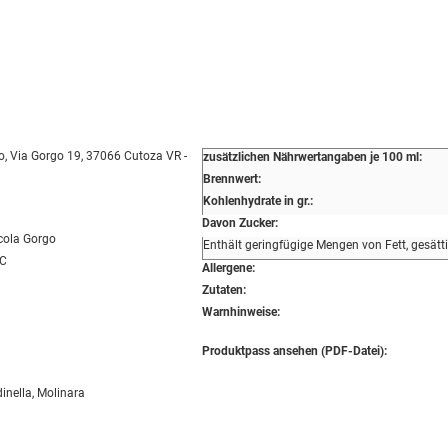
o, Via Gorgo 19, 37066 Cutoza VR -
zusätzlichen Nährwertangaben je 100 ml:
Brennwert:
Kohlenhydrate in gr.:
Davon Zucker:
cola Gorgo
Enthält geringfügige Mengen von Fett, gesätt
OC
Allergene:
Zutaten:
Warnhinweise:
Produktpass ansehen (PDF-Datei):
inella, Molinara