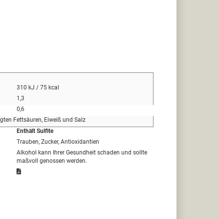
310 kJ / 75 kcal
1,3
0,6
igten Fettsäuren, Eiweiß und Salz
Enthält Sulfite
Trauben, Zucker, Antioxidantien
Alkohol kann Ihrer Gesundheit schaden und sollte
maßvoll genossen werden.