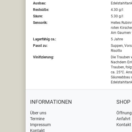
Ausbau:
Edelstahltan
Restsüße:
4.30 g/l
Säure:
5.30 g/l
Sensorik:
Helles Rubinr
roten Kirsch
Am Gaumen we
Lagerfähig ca.:
5 Jahre
Passt zu:
Suppen, Vors
Risotto
Vinifizierung:
Die Trauben 
Nachdem Ent
Trauben, folg
ca. 25°C. Ans
Säureabbau u
Edelstahltank
INFORMATIONEN
SHOP
Über uns
Öffnung
Termine
Anfahrt
Impressum
Kontakt
Kontakt