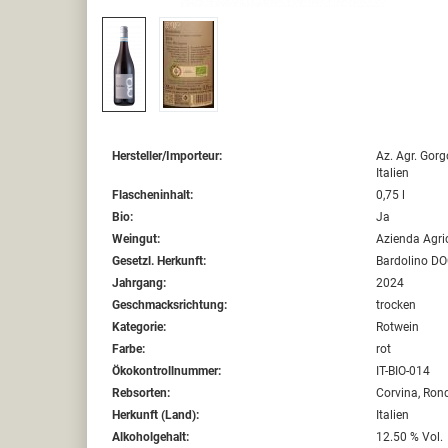
Hersteller/Importeur:
Az. Agr. Gorg
Italien
Flascheninhalt:
0,75 l
Bio:
Ja
Weingut:
Azienda Agri
Gesetzl. Herkunft:
Bardolino D
Jahrgang:
2024
Geschmacksrichtung:
trocken
Kategorie:
Rotwein
Farbe:
rot
Ökokontrollnummer:
IT-BIO-014
Rebsorten:
Corvina, Rond
Herkunft (Land):
Italien
Alkoholgehalt:
12.50 % Vol.