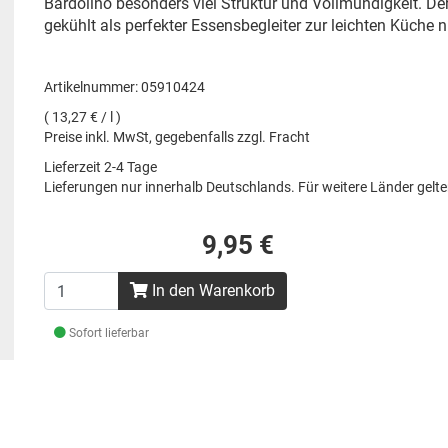
Bardolino besonders viel Struktur und Vollmundigkeit. Der
gekühlt als perfekter Essensbegleiter zur leichten Küche 
Artikelnummer: 05910424
( 13,27 € / l )
Preise inkl. MwSt, gegebenfalls zzgl. Fracht
Lieferzeit 2-4 Tage
Lieferungen nur innerhalb Deutschlands. Für weitere Länder gel
9,95 €
In den Warenkorb
Sofort lieferbar