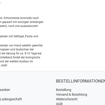
k
ot. Erfrischende Aromatik nach
en gepaart mit würzigen Anklängen.
ich, rund und ausbalanciert
peisen mit Geflügel, Pasta und
werden von Hand selektiv geerntet.
rappen und Quetschen der
t die Gärung für ca. 8-10 Tage bei
chleißend findet der biologische
nd der weitere Ausbau im
 statt.
BESTELLINFORMATIONE
szeiten
Bestellung
Versand & Bezahlung
 Ladengeschäft
Widerrufsrecht
AGB