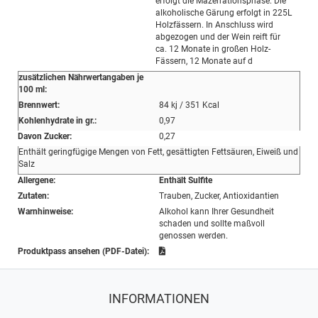
erfolgt die Mazerrationsphase. Die
alkoholische Gärung erfolgt in 225L
Holzfässern. In Anschluss wird
abgezogen und der Wein reift für
ca. 12 Monate in großen Holz-
Fässern, 12 Monate auf d
zusätzlichen Nährwertangaben je
100 ml:
Brennwert:
84 kj / 351 Kcal
Kohlenhydrate in gr.:
0,97
Davon Zucker:
0,27
Enthält geringfügige Mengen von Fett, gesättigten Fettsäuren, Eiweiß und
Salz
Allergene:
Enthält Sulfite
Zutaten:
Trauben, Zucker, Antioxidantien
Warnhinweise:
Alkohol kann Ihrer Gesundheit
schaden und sollte maßvoll
genossen werden.
Produktpass ansehen (PDF-Datei):
INFORMATIONEN