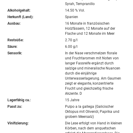
Syrah, Tempranillo
Alkoholgehalt:
14.50 % Vol.
Herkunft (Land):
Spanien
Ausbau:
16 Monate in französischen
Holzfässern, 12 Monate auf der
Flache und 12 Monate im Meer
Restsüße:
2.70 g/l
Säure:
6.00 g/l
Sensorik:
In der Nase verschmelzen florale
und Fruchtaromen mit Noten von
langer Fassreife ergänzt durch
salzige und mineralische Nuancen
durch die einjährige
Unterwasserlagerung. Am Gaumen
zeigt er elegante, konzentrierte
Frucht und gleichzeitig frische
Akzente. D
Lagerfähig ca.:
15 Jahre
Passt zu:
Pulpo a la gallega (Galicischer
Oktopus mit Olivenöl, Paprika und
grobem Meersalz)
Vinifizierung:
Die Lese erfolgt von Hand in kleinen
Körben, nach dem anquetschen