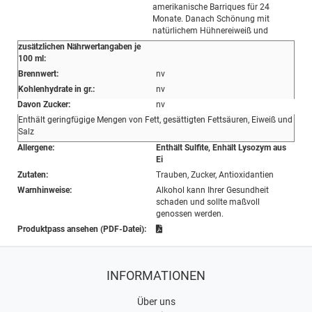
amerikanische Barriques für 24
Monate. Danach Schönung mit
natürlichem Hühnereiweiß und
zusätzlichen Nährwertangaben je
100 ml:
Brennwert:
nv
Kohlenhydrate in gr.:
nv
Davon Zucker:
nv
Enthält geringfügige Mengen von Fett, gesättigten Fettsäuren, Eiweiß und
Salz
Allergene:
Enthält Sulfite, Enhält Lysozym aus
Ei
Zutaten:
Trauben, Zucker, Antioxidantien
Warnhinweise:
Alkohol kann Ihrer Gesundheit
schaden und sollte maßvoll
genossen werden.
Produktpass ansehen (PDF-Datei):
INFORMATIONEN
Über uns