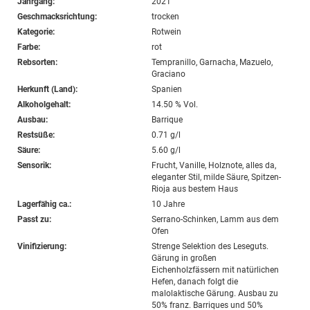
Jahrgang:
2021
Geschmacksrichtung:
trocken
Kategorie:
Rotwein
Farbe:
rot
Rebsorten:
Tempranillo, Garnacha, Mazuelo,
Graciano
Herkunft (Land):
Spanien
Alkoholgehalt:
14.50 % Vol.
Ausbau:
Barrique
Restsüße:
0.71 g/l
Säure:
5.60 g/l
Sensorik:
Frucht, Vanille, Holznote, alles da,
eleganter Stil, milde Säure, Spitzen-
Rioja aus bestem Haus
Lagerfähig ca.:
10 Jahre
Passt zu:
Serrano-Schinken, Lamm aus dem
Ofen
Vinifizierung:
Strenge Selektion des Leseguts.
Gärung in großen
Eichenholzfässern mit natürlichen
Hefen, danach folgt die
malolaktische Gärung. Ausbau zu
50% franz. Barriques und 50%