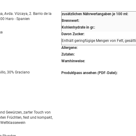
 Avda. Vizcaya, 2. Barrio de la
zusätzlichen Nährwertangaben je 100 ml:
200 Haro - Spanien
Brennwert:
Kohlenhydrate in gr.:
ga
Davon Zucker:
Enthält geringfügige Mengen von Fett, gesätt
Allergene:
Zutaten:
Warnhinweise:
llo, 30% Graciano
Produktpass ansehen (PDF-Datei):
nd Gewürzen, zarter Touch von
oten Früchten, fest und kompakt,
, Weltklassewein