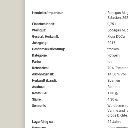
Hersteller/Importeur:
Bodegas Muga,
Estación, 26
Flascheninhalt:
0,75 l
Weingut:
Bodegas Mu
Gesetzl. Herkunft:
Rioja DOCa
Jahrgang:
2016
Geschmacksrichtung:
trocken
Kategorie:
Rotwein
Farbe:
rot
Rebsorten:
70% Temprani
Alkoholgehalt:
14.50 % Vol.
Herkunft (Land):
Spanien
Ausbau:
Barrique
Restsüße:
1.80 g/l
Säure:
4.30 g/l
Sensorik:
Waldbeeren u
Vanille und r
große Dichte
Lagerfähig ca.:
25 Jahre