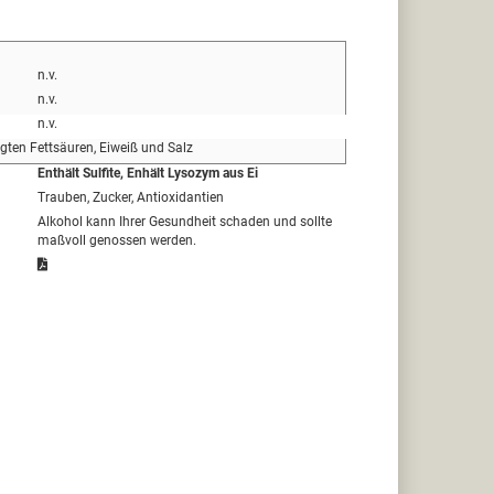
n.v.
n.v.
n.v.
igten Fettsäuren, Eiweiß und Salz
Enthält Sulfite, Enhält Lysozym aus Ei
Trauben, Zucker, Antioxidantien
Alkohol kann Ihrer Gesundheit schaden und sollte
maßvoll genossen werden.