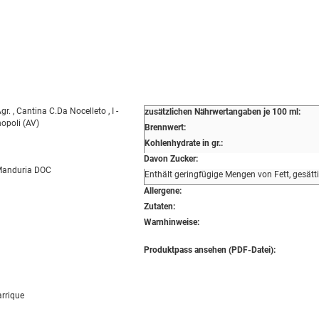
r. , Cantina C.Da Nocelleto , I -
zusätzlichen Nährwertangaben je 100 ml:
opoli (AV)
Brennwert:
Kohlenhydrate in gr.:
Davon Zucker:
 Manduria DOC
Enthält geringfügige Mengen von Fett, gesätt
Allergene:
Zutaten:
Warnhinweise:
Produktpass ansehen (PDF-Datei):
rrique