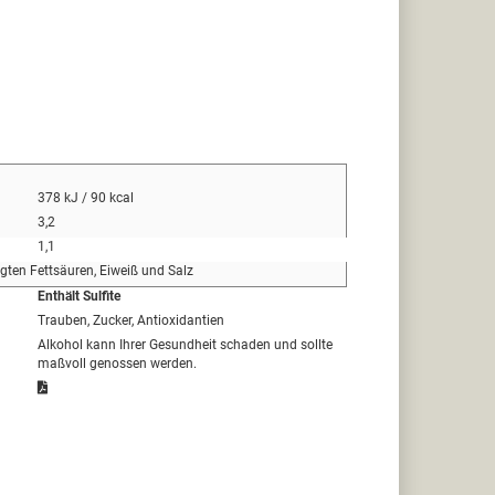
378 kJ / 90 kcal
3,2
1,1
igten Fettsäuren, Eiweiß und Salz
Enthält Sulfite
Trauben, Zucker, Antioxidantien
Alkohol kann Ihrer Gesundheit schaden und sollte
maßvoll genossen werden.