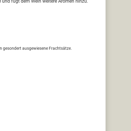
ne und fügt dem Wein weitere Aromen hinzu.
ten gesondert ausgewiesene Frachtsätze.