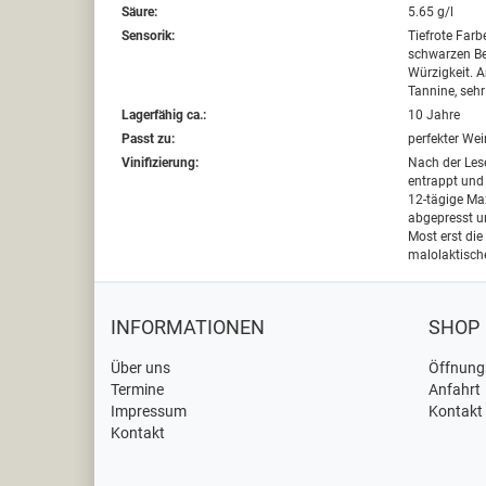
Säure:
5.65 g/l
Sensorik:
Tiefrote Farb
schwarzen Bee
Würzigkeit. 
Tannine, seh
Lagerfähig ca.:
10 Jahre
Passt zu:
perfekter Wei
Vinifizierung:
Nach der Les
entrappt und 
12-tägige Ma
abgepresst u
Most erst die
malolaktisch
INFORMATIONEN
SHOP
Über uns
Öffnung
Termine
Anfahrt
Impressum
Kontakt
Kontakt