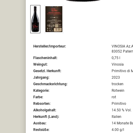
Hersteller/Importeur:
VINOSIA Az.Ag
83052 Patern
Flascheninhalt:
0,75 l
Weingut:
Vinosia
Gesetzl. Herkunft:
Primitivo di
Jahrgang:
2023
Geschmacksrichtung:
trocken
Kategorie:
Rotwein
Farbe:
rot
Rebsorten:
Primitivo
Alkoholgehalt:
14.50 % Vol.
Herkunft (Land):
Italien
Ausbau:
14 Monate Ba
Restsüße:
4.00 g/l