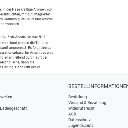
e. In der Nase kräftige Aromen von
renfrüchten, mit gut integrierter
Am Gaumen gute Säure und weiche
r harmonisch.
n für Fleischgerichte vom Grill
e von Hand werden die Trauben
sanft angepresst. Es folgt eine ca.
zerationsphase. Im Anschluss wird
nd anschließend durchläuft der
 alkoholische, dann die
e Gärung. Dann reift der W
BESTELLINFORMATIONE
szeiten
Bestellung
Versand & Bezahlung
 Ladengeschäft
Widerrufsrecht
AGB
Datenschutz
Jugendschutz