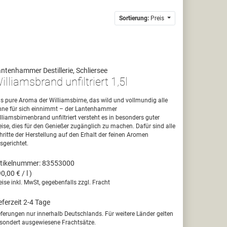
Sortierung:
Preis
ntenhammer Destillerie, Schliersee
illiamsbrand unfiltriert 1,5l
s pure Aroma der Williamsbirne, das wild und vollmundig alle
nne für sich einnimmt – der Lantenhammer
lliamsbirnenbrand unfiltriert versteht es in besonders guter
ise, dies für den Genießer zugänglich zu machen. Dafür sind alle
hritte der Herstellung auf den Erhalt der feinen Aromen
sgerichtet.
tikelnummer: 83553000
90,00 € / l )
eise inkl. MwSt, gegebenfalls zzgl. Fracht
eferzeit 2-4 Tage
eferungen nur innerhalb Deutschlands. Für weitere Länder gelten
sondert ausgewiesene Frachtsätze.