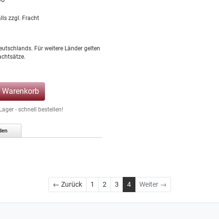
lls zzgl. Fracht
eutschlands. Für weitere Länder gelten
chtsätze.
n Warenkorb
ger - schnell bestellen!
den
Zurück
← Zurück
1
2
3
4
Weiter →