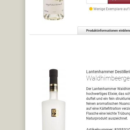
Wenige Exemplare auf La
Produktinformationen einblen
Lantenhammer Destillerie
Waldhimbeergeist
Der Lantenhammer Waldhimbee
hochwertiges Elixier, das s
duftet und ein fein struktur
feinen aromatischen Nuancen
auf eine Kältefiltration ver
Flasche eine leichte Trübun
Naturprodukt auszeichnet.
Artikelnummer: 835531