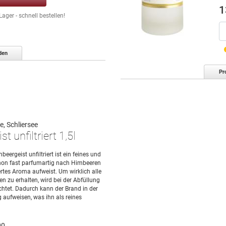
1
ger - schnell bestellen!
den
Pr
, Schliersee
 unfiltriert 1,5l
rgeist unfiltriert ist ein feines und
chon fast parfumartig nach Himbeeren
iertes Aroma aufweist. Um wirklich alle
 zu erhalten, wird bei der Abfüllung
zichtet. Dadurch kann der Brand in der
g aufweisen, was ihn als reines
00