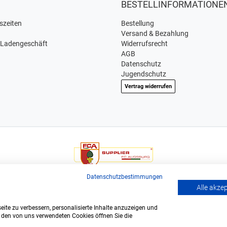
BESTELLINFORMATIONE
szeiten
Bestellung
Versand & Bezahlung
 Ladengeschäft
Widerrufsrecht
AGB
Datenschutz
Jugendschutz
Vertrag widerrufen
Wir sind offizieller Supplier und exclusiver Weinlieferant des
Datenschutzbestimmungen
Bundesligisten FC Augsburg.
Alle akze
ite zu verbessern, personalisierte Inhalte anzuzeigen und
u den von uns verwendeten Cookies öffnen Sie die
polis GmbH & Co. KG. © Alle Rechte vorbehalten. - ÖKO zertifiziert DE-B