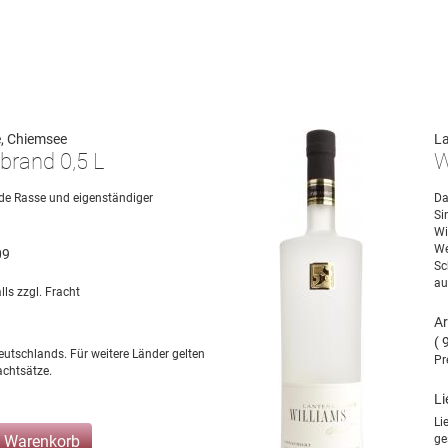
e, Chiemsee
La
brand 0,5 L
W
de Rasse und eigenständiger
Da
Si
Wi
We
09
Sc
au
lls zzgl. Fracht
Ar
( 
eutschlands. Für weitere Länder gelten
Pr
chtsätze.
Li
Li
n Warenkorb
ge