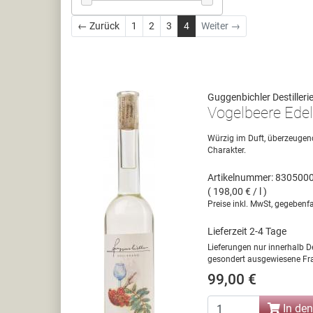
Zurück
← Zurück
1
2
3
4
Weiter →
Guggenbichler Destilleri
Vogelbeere Edel
Würzig im Duft, überzeugen
Charakter.
Artikelnummer: 830500
( 198,00 € / l )
Preise inkl. MwSt, gegebenfa
Lieferzeit 2-4 Tage
Lieferungen nur innerhalb D
gesondert ausgewiesene Fra
99,00 €
In de