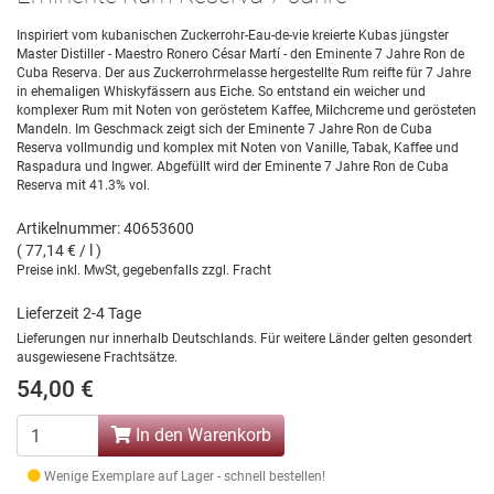
Inspiriert vom kubanischen Zuckerrohr-Eau-de-vie kreierte Kubas jüngster
Master Distiller - Maestro Ronero César Martí - den Eminente 7 Jahre Ron de
Cuba Reserva. Der aus Zuckerrohrmelasse hergestellte Rum reifte für 7 Jahre
in ehemaligen Whiskyfässern aus Eiche. So entstand ein weicher und
komplexer Rum mit Noten von geröstetem Kaffee, Milchcreme und gerösteten
Mandeln. Im Geschmack zeigt sich der Eminente 7 Jahre Ron de Cuba
Reserva vollmundig und komplex mit Noten von Vanille, Tabak, Kaffee und
Raspadura und Ingwer. Abgefüllt wird der Eminente 7 Jahre Ron de Cuba
Reserva mit 41.3% vol.
Artikelnummer: 40653600
( 77,14 € / l )
Preise inkl. MwSt, gegebenfalls zzgl. Fracht
Lieferzeit 2-4 Tage
Lieferungen nur innerhalb Deutschlands. Für weitere Länder gelten gesondert
ausgewiesene Frachtsätze.
54,00 €
In den Warenkorb
Wenige Exemplare auf Lager - schnell bestellen!