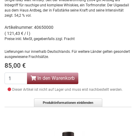
Single Islay Malt Whisky. Seit der Wiedereröffnung 2004 gilt Ardbeg als
Inbegriff für rauchige und komplexe Whiskies, ein Torfmonster. Der Uigeadail
aus dem Haus Ardbeg, der in Faßstärke seine Kraft und seine Intensivität
zeigt. 54,2 % vol.
Artikelnummer: 40650000
( 121,43 € / l )
Preise inkl. MwSt, gegebenfalls zzgl. Fracht
Lieferungen nur innerhalb Deutschlands. Für weitere Länder gelten gesondert
ausgewiesene Frachtsätze.
85,00 €
In den Warenkorb
Dieser Artikel ist nicht auf Lager und muss erst nachbestellt werden.
Produktinformationen einblenden