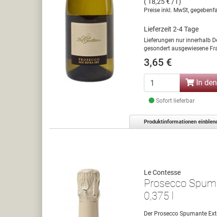
( 18,25 € / l )
Preise inkl. MwSt, gegebenfa
Lieferzeit 2-4 Tage
Lieferungen nur innerhalb D
gesondert ausgewiesene Fra
3,65 €
In de
Sofort lieferbar
Produktinformationen einblen
Le Contesse
Prosecco Spuma
0,375 l
Der Prosecco Spumante Ext