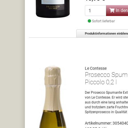
In de
Sofort lieferbar
Produktinformationen einblen
Le Contesse
Prosecco Spuma
Piccolo 0,2 l
Der Prosecco Spumante Ext
von Le Contesse. Er wird ste
aus durch eine lang anhalten
und trotzdem zarte Fruchtno
Spitzenprosecco in Qualität
Artikelnummer: 305404