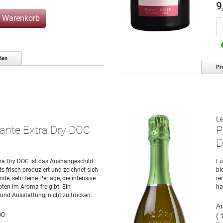
9
n Warenkorb
den
Pr
Le
nte Extra Dry DOC
P
ra Dry DOC ist das Aushängeschild
Fü
ts frisch produziert und zeichnet sich
bi
de, sehr feine Perlage, die intensive
re
ten im Aroma freigibt. Ein
ha
 und Ausstattung, nicht zu trocken.
Ar
00
( 