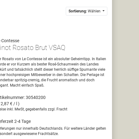
Sortierung:
Wählen
 Contesse
inot Rosato Brut VSAQ
r Rosato von Le Contesse ist ein absoluter Geheimtipp. In Italien
rde er vor Kurzem als bester Rosé-Schaumwein des Landes
kürt und tatsächlich stellt dieser herrlich süffige Spumante viele
iner hochpreisigen Mitbewerber in den Schatten. Die Perlage ist
nderbar spritzig-cremig, die Frucht aromatisch und doch
egant. Macht einfach Spaß.
tikelnummer: 30540200
12,87 € / l )
eise inkl. MwSt, gegebenfalls zzgl. Fracht
eferzeit 2-4 Tage
eferungen nur innerhalb Deutschlands. Für weitere Länder gelten
sondert ausgewiesene Frachtsätze.