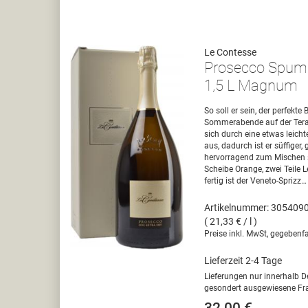
Le Contesse
Prosecco Spuma
1,5 L Magnum
So soll er sein, der perfekt
Sommerabende auf der Teras
sich durch eine etwas leich
aus, dadurch ist er süffiger,
hervorragend zum Mischen sp
Scheibe Orange, zwei Teile L
fertig ist der Veneto-Sprizz…
Artikelnummer: 305409
( 21,33 € / l )
Preise inkl. MwSt, gegebenfa
Lieferzeit 2-4 Tage
Lieferungen nur innerhalb D
gesondert ausgewiesene Fra