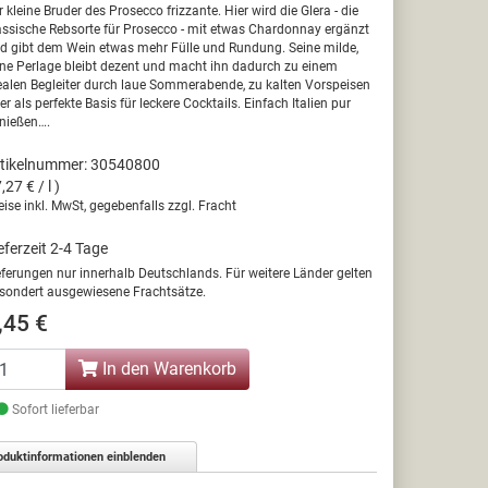
r kleine Bruder des Prosecco frizzante. Hier wird die Glera - die
assische Rebsorte für Prosecco - mit etwas Chardonnay ergänzt
d gibt dem Wein etwas mehr Fülle und Rundung. Seine milde,
ine Perlage bleibt dezent und macht ihn dadurch zu einem
ealen Begleiter durch laue Sommerabende, zu kalten Vorspeisen
er als perfekte Basis für leckere Cocktails. Einfach Italien pur
nießen….
tikelnummer: 30540800
7,27 € / l )
eise inkl. MwSt, gegebenfalls zzgl. Fracht
eferzeit 2-4 Tage
eferungen nur innerhalb Deutschlands. Für weitere Länder gelten
sondert ausgewiesene Frachtsätze.
,45 €
In den Warenkorb
Sofort lieferbar
oduktinformationen einblenden