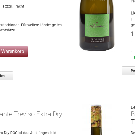
Pr
lls zzgl. Fracht
Li
Li
eutschlands. Für weitere Länder gelten
ge
chtsätze.
1
n Warenkorb
Pr
den
Le
nte Treviso Extra Dry
B
T
ra Dry DOC ist das Aushängeschild
De