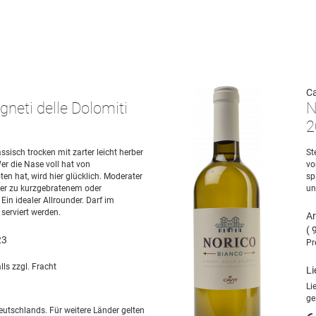
Ca
gneti delle Dolomiti
N
2
ssisch trocken mit zarter leicht herber
St
er die Nase voll hat von
vo
n hat, wird hier glücklich. Moderater
sp
iter zu kurzgebratenem oder
un
Ein idealer Allrounder. Darf im
serviert werden.
Ar
( 
23
Pr
lls zzgl. Fracht
Li
Li
ge
eutschlands. Für weitere Länder gelten