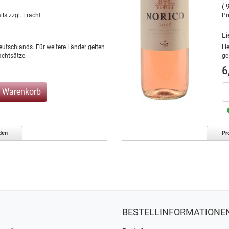
( 
lls zzgl. Fracht
Pr
Li
eutschlands. Für weitere Länder gelten
Li
chtsätze.
ge
6
n Warenkorb
den
Pr
BESTELLINFORMATIONE