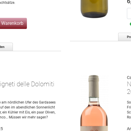
6
chtsätze.
n Warenkorb
Pr
den
Ca
gneti delle Dolomiti
N
2
sse am nördlichen Ufer des Gardasees
So
 auf den im abendlichen Sonnenlicht
Fr
 ein Kühler mit Eis, ein paar Oliven,
Sc
ianco… Müssen wir mehr sagen?
Ro
25
Ar