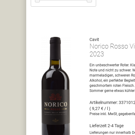
Cavit
Norico Rosso Vi
2023
Ein unbeschwerter Roter. Kla
Note und nicht zu schwer. W
marmeladigen, schweren Rote
Alkohol, ein perfekter Begle
geschmortem roten Fleisch. 
Sommer gerne etwas kühler 
Artikelnummer: 337101
( 9,27 € / l )
Preise inkl. MwSt, gegebenfa
Lieferzeit 2-4 Tage
Lieferungen nur innerhalb D