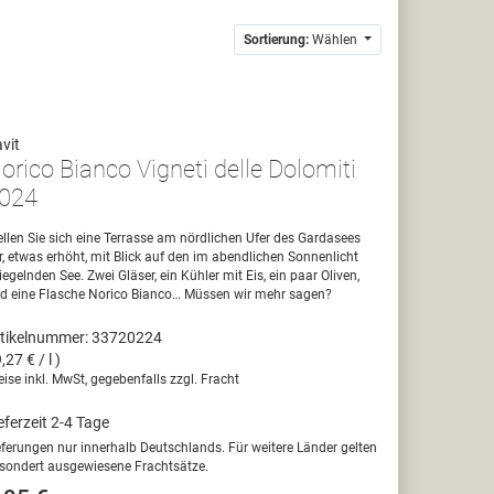
Sortierung:
Wählen
vit
orico Bianco Vigneti delle Dolomiti
024
ellen Sie sich eine Terrasse am nördlichen Ufer des Gardasees
r, etwas erhöht, mit Blick auf den im abendlichen Sonnenlicht
iegelnden See. Zwei Gläser, ein Kühler mit Eis, ein paar Oliven,
d eine Flasche Norico Bianco… Müssen wir mehr sagen?
tikelnummer: 33720224
9,27 € / l )
eise inkl. MwSt, gegebenfalls zzgl. Fracht
eferzeit 2-4 Tage
eferungen nur innerhalb Deutschlands. Für weitere Länder gelten
sondert ausgewiesene Frachtsätze.