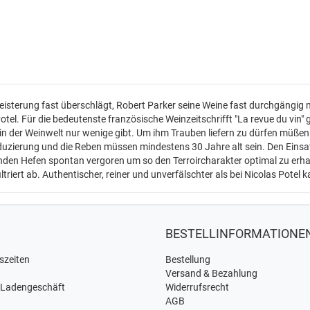
isterung fast überschlägt, Robert Parker seine Weine fast durchgängig m
Potel. Für die bedeutenste französische Weinzeitschrifft "La revue du vin
t in der Weinwelt nur wenige gibt. Um ihm Trauben liefern zu dürfen müßen
reduzierung und die Reben müssen mindestens 30 Jahre alt sein. Den Eins
nden Hefen spontan vergoren um so den Terroircharakter optimal zu erhal
triert ab. Authentischer, reiner und unverfälschter als bei Nicolas Potel 
BESTELLINFORMATIONE
szeiten
Bestellung
Versand & Bezahlung
 Ladengeschäft
Widerrufsrecht
AGB