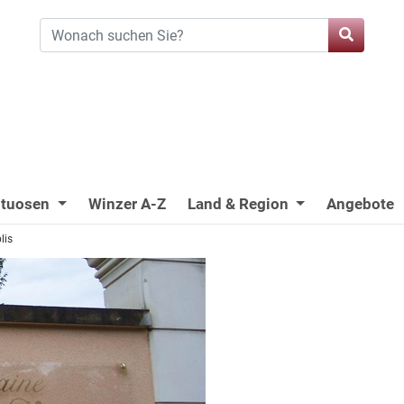
ituosen
Winzer A-Z
Land & Region
Angebote
lis