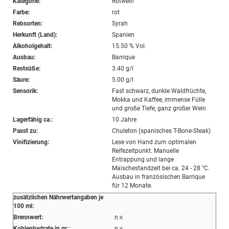
Kategorie:
Rotwein
Farbe:
rot
Rebsorten:
Syrah
Herkunft (Land):
Spanien
Alkoholgehalt:
15.50 % Vol.
Ausbau:
Barrique
Restsüße:
3.40 g/l
Säure:
5.00 g/l
Sensorik:
Fast schwarz, dunkle Waldfrüchte,
Mokka und Kaffee, immense Fülle
und große Tiefe, ganz großer Wein
Lagerfähig ca.:
10 Jahre
Passt zu:
Chuleton (spanisches T-Bone-Steak)
Vinifizierung:
Lese von Hand zum optimalen
Reifezeitpunkt. Manuelle
Entrappung und lange
Maischestandzeit bei ca. 24 - 28 °C.
Ausbau in französischen Barrique
für 12 Monate.
zusätzlichen Nährwertangaben je
100 ml:
Brennwert:
n.v.
Kohlenhydrate in gr.:
n.v.