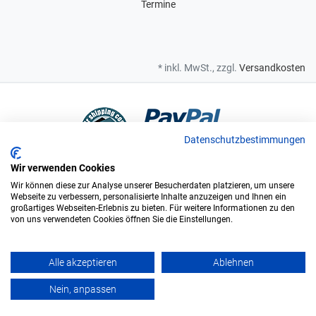
Termine
* inkl. MwSt., zzgl.
Versandkosten
Datenschutzbestimmungen
Wir verwenden Cookies
Bei uns sind Sie in sicheren Händen
Wir können diese zur Analyse unserer Besucherdaten platzieren, um unsere
Webseite zu verbessern, personalisierte Inhalte anzuzeigen und Ihnen ein
großartiges Webseiten-Erlebnis zu bieten. Für weitere Informationen zu den
von uns verwendeten Cookies öffnen Sie die Einstellungen.
Wir sind offizieller Supplier und exclusiver Weinlieferant des
Bundesligisten FC Augsburg.
Alle akzeptieren
Ablehnen
Vinopolis GmbH & Co. KG. © Alle Rechte vorbehalten. - ÖKO zertifiziert
Nein, anpassen
DE-BY-037