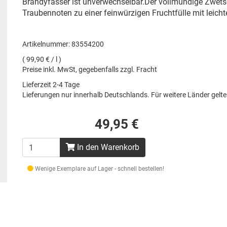
Brandyfässer ist unverwechselbar.Der vollmundige Zwets
Traubennoten zu einer feinwürzigen Fruchtfülle mit leich
Artikelnummer: 83554200
( 99,90 € / l )
Preise inkl. MwSt, gegebenfalls zzgl. Fracht
Lieferzeit 2-4 Tage
Lieferungen nur innerhalb Deutschlands. Für weitere Länder gel
49,95 €
In den Warenkorb
Wenige Exemplare auf Lager - schnell bestellen!