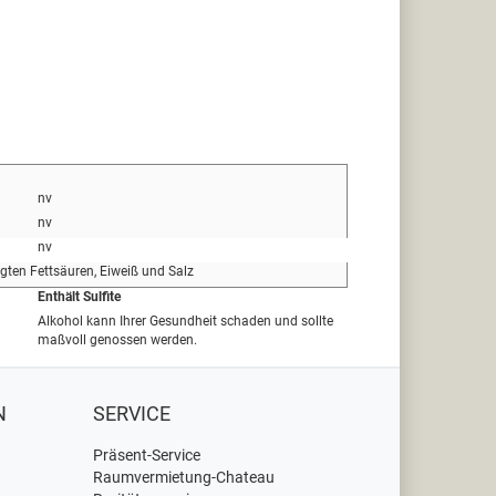
nv
nv
nv
igten Fettsäuren, Eiweiß und Salz
Enthält Sulfite
Alkohol kann Ihrer Gesundheit schaden und sollte
maßvoll genossen werden.
N
SERVICE
Präsent-Service
Raumvermietung-Chateau