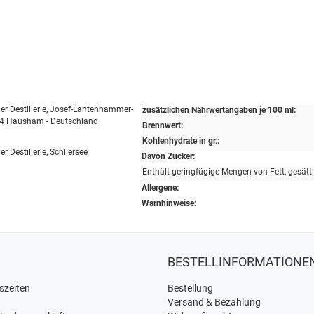
 Destillerie, Josef-Lantenhammer-
zusätzlichen Nährwertangaben je 100 ml:
34 Hausham - Deutschland
Brennwert:
Kohlenhydrate in gr.:
Destillerie, Schliersee
Davon Zucker:
Enthält geringfügige Mengen von Fett, gesätt
Allergene:
Warnhinweise:
BESTELLINFORMATIONE
szeiten
Bestellung
Versand & Bezahlung