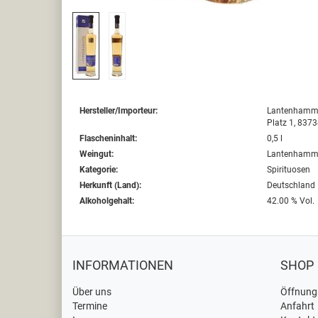
Hersteller/Importeur:
Lantenhammer
Platz 1, 837
Flascheninhalt:
0,5 l
Weingut:
Lantenhammer 
Kategorie:
Spirituosen
Herkunft (Land):
Deutschland
Alkoholgehalt:
42.00 % Vol.
INFORMATIONEN
SHOP
Über uns
Öffnung
Termine
Anfahrt