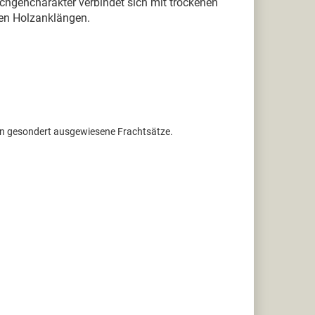
chgencharakter verbindet sich mit trockenen
ten Holzanklängen.
ten gesondert ausgewiesene Frachtsätze.