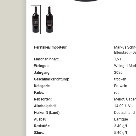
Hersteller/Importeur:
Markus Schn
Ellerstadt - 
Flascheninhalt:
1,5 l
Weingut:
Weingut Mark
Jahrgang:
2020
Geschmacksrichtung:
trocken
Kategorie:
Rotwein
Farbe:
rot
Rebsorten:
Merlot, Cabe
Alkoholgehalt:
14.00 % Vol.
Herkunft (Land):
Deutschland
Ausbau:
Barrique
Restsüße:
3.40 g/l
Säure:
5.40 g/l