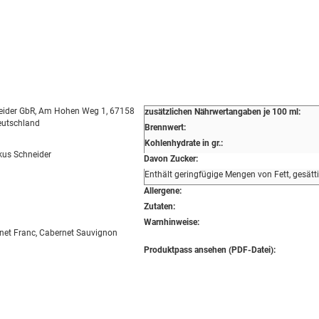
eider GbR, Am Hohen Weg 1, 67158
zusätzlichen Nährwertangaben je 100 ml:
Deutschland
Brennwert:
Kohlenhydrate in gr.:
us Schneider
Davon Zucker:
Enthält geringfügige Mengen von Fett, gesätt
Allergene:
Zutaten:
Warnhinweise:
rnet Franc, Cabernet Sauvignon
Produktpass ansehen (PDF-Datei):