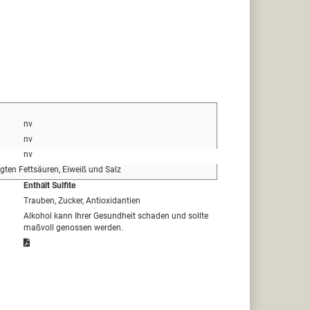
nv
nv
nv
igten Fettsäuren, Eiweiß und Salz
Enthält Sulfite
Trauben, Zucker, Antioxidantien
Alkohol kann Ihrer Gesundheit schaden und sollte
maßvoll genossen werden.