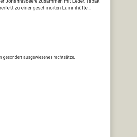
zer Johannisbeere zusammen mit Leder, Tabak
, perfekt zu einer geschmorten Lammhüfte…
ten gesondert ausgewiesene Frachtsätze.