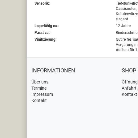
Sensorik:
Tief-dunkelro
Cassisnoten,
Kräuterwürze
elegant
Lagerfähig ca.:
12 Jahre
Passt zu:
Rinderschmor
Vinifizierung:
Gut reifes, sa
Vergärung mit
Ausbau für 1
INFORMATIONEN
SHOP
Über uns
Öffnung
Termine
Anfahrt
Impressum
Kontakt
Kontakt