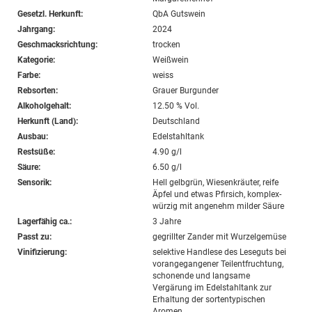
Gesetzl. Herkunft:
QbA Gutswein
Jahrgang:
2024
Geschmacksrichtung:
trocken
Kategorie:
Weißwein
Farbe:
weiss
Rebsorten:
Grauer Burgunder
Alkoholgehalt:
12.50 % Vol.
Herkunft (Land):
Deutschland
Ausbau:
Edelstahltank
Restsüße:
4.90 g/l
Säure:
6.50 g/l
Sensorik:
Hell gelbgrün, Wiesenkräuter, reife
Äpfel und etwas Pfirsich, komplex-
würzig mit angenehm milder Säure
Lagerfähig ca.:
3 Jahre
Passt zu:
gegrillter Zander mit Wurzelgemüse
Vinifizierung:
selektive Handlese des Leseguts bei
vorangegangener Teilentfruchtung,
schonende und langsame
Vergärung im Edelstahltank zur
Erhaltung der sortentypischen
Aromen