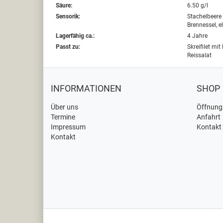
Säure:
6.50 g/l
Sensorik:
Stachelbeere
Brennessel, e
Lagerfähig ca.:
4 Jahre
Passt zu:
Skreifilet mi
Reissalat
INFORMATIONEN
SHOP
Über uns
Öffnung
Termine
Anfahrt
Impressum
Kontakt
Kontakt