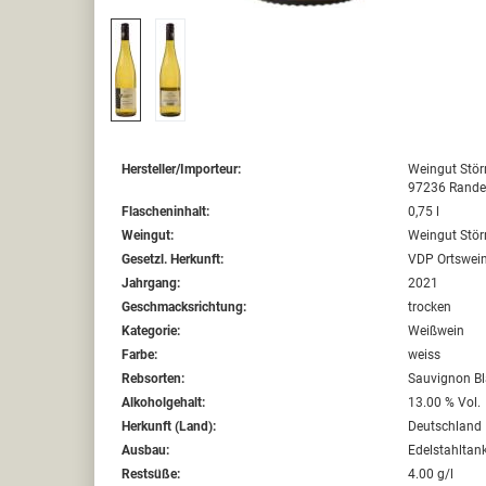
Hersteller/Importeur:
Weingut Störr
97236 Rander
Flascheninhalt:
0,75 l
Weingut:
Weingut Störr
Gesetzl. Herkunft:
VDP Ortswei
Jahrgang:
2021
Geschmacksrichtung:
trocken
Kategorie:
Weißwein
Farbe:
weiss
Rebsorten:
Sauvignon B
Alkoholgehalt:
13.00 % Vol.
Herkunft (Land):
Deutschland
Ausbau:
Edelstahltan
Restsüße:
4.00 g/l