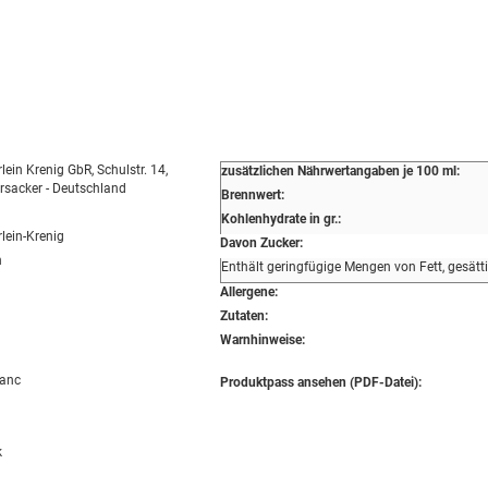
lein Krenig GbR, Schulstr. 14,
zusätzlichen Nährwertangaben je 100 ml:
sacker - Deutschland
Brennwert:
Kohlenhydrate in gr.:
lein-Krenig
Davon Zucker:
n
Enthält geringfügige Mengen von Fett, gesätt
Allergene:
Zutaten:
Warnhinweise:
lanc
Produktpass ansehen (PDF-Datei):
k