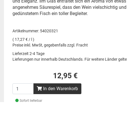
und Eleganz. Iim Glas entfaltet sich ein Aroma von etw
angenehmes Säurespiel, dass den Wein vielschichtig und 
gedünstetem Fisch ein toller Begleiter.
Artikelnummer: 54020321
( 17,27 € / l )
Preise inkl. MwSt, gegebenfalls zzgl. Fracht
Lieferzeit 2-4 Tage
Lieferungen nur innerhalb Deutschlands. Für weitere Länder gel
12,95 €
In den Warenkorb
Sofort lieferbar