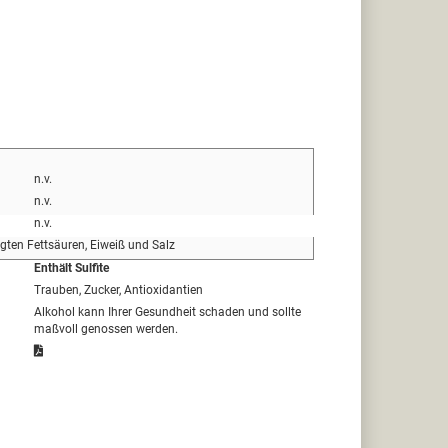
n.v.
n.v.
n.v.
igten Fettsäuren, Eiweiß und Salz
Enthält Sulfite
Trauben, Zucker, Antioxidantien
Alkohol kann Ihrer Gesundheit schaden und sollte
maßvoll genossen werden.