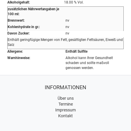
Alkoholgehalt:
18.00 % Vol.
zusätzlichen Nährwertangaben je
100 ml:
Brennwert:
nv
Kohlenhydrate in gr.:
nv
Davon Zucker:
nv
Enthält geringfügige Mengen von Fett, gesättigten Fettsäuren, Eiweiß und
Salz
Allergene:
Enthält Sulfite
Warnhinweise:
Alkohol kann Ihrer Gesundheit
schaden und sollte maßvoll
genossen werden.
INFORMATIONEN
Über uns
Termine
Impressum
Kontakt