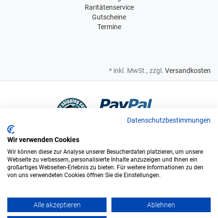
Raritätenservice
Gutscheine
Termine
* inkl. MwSt., zzgl.
Versandkosten
Datenschutzbestimmungen
Wir verwenden Cookies
Bei uns sind Sie in sicheren Händen
Wir können diese zur Analyse unserer Besucherdaten platzieren, um unsere
Webseite zu verbessern, personalisierte Inhalte anzuzeigen und Ihnen ein
großartiges Webseiten-Erlebnis zu bieten. Für weitere Informationen zu den
von uns verwendeten Cookies öffnen Sie die Einstellungen.
Wir sind offizieller Supplier und exclusiver Weinlieferant des
Bundesligisten FC Augsburg.
Alle akzeptieren
Ablehnen
Vinopolis GmbH & Co. KG. © Alle Rechte vorbehalten. - ÖKO zertifiziert