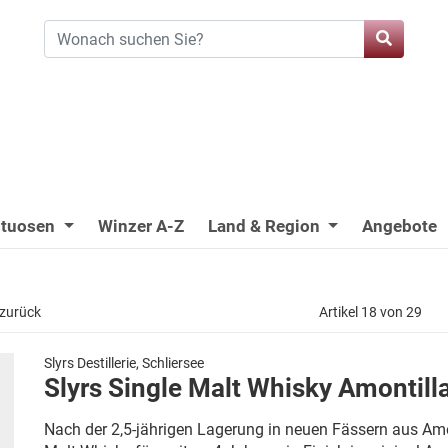
ituosen
Winzer A-Z
Land & Region
Angebote
 zurück
Artikel 18 von 29
Slyrs Destillerie, Schliersee
Slyrs Single Malt Whisky Amontill
Nach der 2,5-jährigen Lagerung in neuen Fässern aus Ame