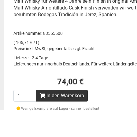
Malt Whisky für weitere 4 Jahre sein Finish in original 
Malt Whisky Amontillado Cask Finish verwenden wir wertvo
berühmten Bodegas Tradición in Jerez, Spanien.
Artikelnummer: 83555500
( 105,71 € / l )
Preise inkl. MwSt, gegebenfalls zzgl. Fracht
Lieferzeit 2-4 Tage
Lieferungen nur innerhalb Deutschlands. Für weitere Länder gel
74,00 €
In den Warenkorb
Wenige Exemplare auf Lager - schnell bestellen!