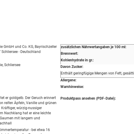
erie GmbH und Co. KG, Bayrischzeller
zusätzlichen Nährwertangaben je 100 ml:
7 Schliersee - Deutschland
Brennwert:
Kohlenhydrate in gr.:
rie, Schliersee
Davon Zucker:
Enthält geringfügige Mengen von Fett, gesätt
Allergene:
Warnhinweise:
tet er goldgelb. Der Geruch erinnert
Produktpass ansehen (PDF-Datei):
 reifen Äpfeln, Vanille und grünen
Kräftiger, würzig-nussiger
m Nachklang hat er eine leichte
 Gaumen mit langem und
achhall
 Zimmertemperatur - bei etwa 16