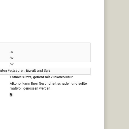
nv
nv
nv
igten Fettsäuren, Eiweiß und Salz
Enthält Sulfite, gefärbt mit Zuckercouleur
Alkohol kann Ihrer Gesundheit schaden und sollte
maßvoll genossen werden.