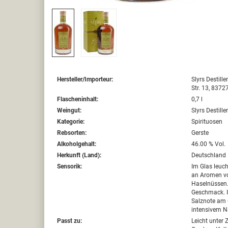
Hersteller/Importeur:
Slyrs Destill
Str. 13, 8372
Flascheninhalt:
0,7 l
Weingut:
Slyrs Destille
Kategorie:
Spirituosen
Rebsorten:
Gerste
Alkoholgehalt:
46.00 % Vol.
Herkunft (Land):
Deutschland
Sensorik:
Im Glas leuch
an Aromen von
Haselnüssen. 
Geschmack. I
Salznote am
intensivem N
Passt zu:
Leicht unter