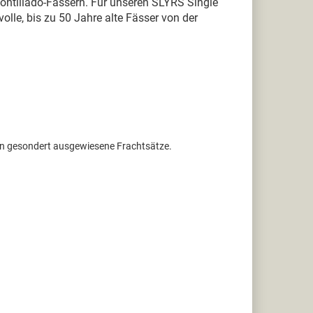
Amontillado-Fässern. Für unseren SLYRS Single
lle, bis zu 50 Jahre alte Fässer von der
ten gesondert ausgewiesene Frachtsätze.