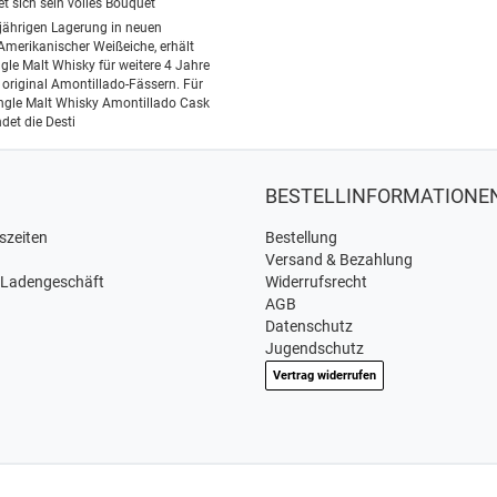
tet sich sein volles Bouquet
-jährigen Lagerung in neuen
Amerikanischer Weißeiche, erhält
gle Malt Whisky für weitere 4 Jahre
n original Amontillado-Fässern. Für
ngle Malt Whisky Amontillado Cask
det die Desti
BESTELLINFORMATIONE
szeiten
Bestellung
Versand & Bezahlung
 Ladengeschäft
Widerrufsrecht
AGB
Datenschutz
Jugendschutz
Vertrag widerrufen