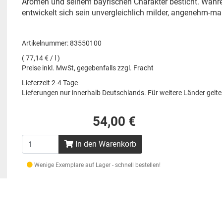
Aromen und seinem bayrischen Charakter besticht. Währe
entwickelt sich sein unvergleichlich milder, angenehm-mal
Artikelnummer: 83550100
( 77,14 € / l )
Preise inkl. MwSt, gegebenfalls zzgl. Fracht
Lieferzeit 2-4 Tage
Lieferungen nur innerhalb Deutschlands. Für weitere Länder gel
54,00 €
In den Warenkorb
Wenige Exemplare auf Lager - schnell bestellen!