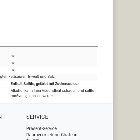
nv
nv
nv
igten Fettsäuren, Eiweiß und Salz
Enthält Sulfite, gefärbt mit Zuckercouleur
Alkohol kann Ihrer Gesundheit schaden und sollte
maßvoll genossen werden.
N
SERVICE
Präsent-Service
Raumvermietung-Chateau