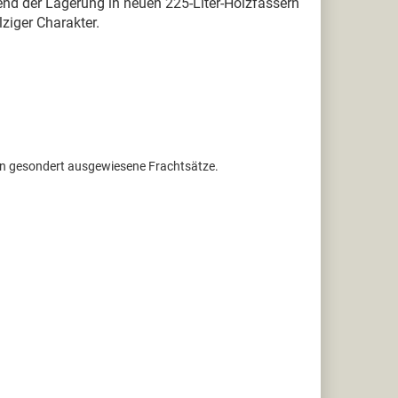
nd der Lagerung in neuen 225-Liter-Holzfässern
ziger Charakter.
ten gesondert ausgewiesene Frachtsätze.