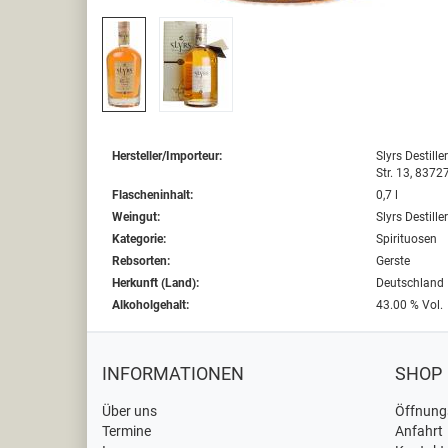
Hersteller/Importeur:
Slyrs Destill
Str. 13, 8372
Flascheninhalt:
0,7 l
Weingut:
Slyrs Destille
Kategorie:
Spirituosen
Rebsorten:
Gerste
Herkunft (Land):
Deutschland
Alkoholgehalt:
43.00 % Vol.
INFORMATIONEN
SHOP
Über uns
Öffnung
Termine
Anfahrt