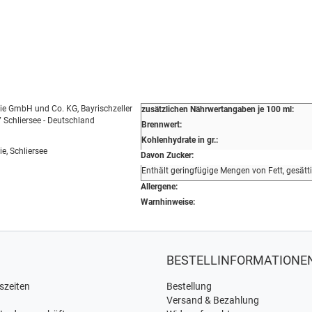
erie GmbH und Co. KG, Bayrischzeller
zusätzlichen Nährwertangaben je 100 ml:
7 Schliersee - Deutschland
Brennwert:
Kohlenhydrate in gr.:
rie, Schliersee
Davon Zucker:
Enthält geringfügige Mengen von Fett, gesätt
Allergene:
Warnhinweise:
BESTELLINFORMATIONE
szeiten
Bestellung
Versand & Bezahlung