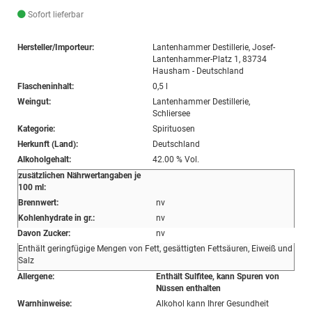
Sofort lieferbar
Hersteller/Importeur:
Lantenhammer Destillerie, Josef-
Lantenhammer-Platz 1, 83734
Hausham - Deutschland
Flascheninhalt:
0,5 l
Weingut:
Lantenhammer Destillerie,
Schliersee
Kategorie:
Spirituosen
Herkunft (Land):
Deutschland
Alkoholgehalt:
42.00 % Vol.
zusätzlichen Nährwertangaben je
100 ml:
Brennwert:
nv
Kohlenhydrate in gr.:
nv
Davon Zucker:
nv
Enthält geringfügige Mengen von Fett, gesättigten Fettsäuren, Eiweiß und
Salz
Allergene:
Enthält Sulfitee, kann Spuren von
Nüssen enthalten
Warnhinweise:
Alkohol kann Ihrer Gesundheit