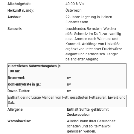
Alkoholgehalt:
40.00 % Vol.
Herkunft (Land):
Österreich
Ausbau:
22 Jahre Lagerung in kleinen
Eichenfässern
Sensorik:
Leuchtendes Bernstein. Weicher
süße Schmelz im Duft, zart vanillig
dazu Aromen nach Walnuss und
Karamell. Anklänge von Holzsüße
ergänzt von intensiver Fruchtwürze
elegant und harmonisch. Langer
balancierter Abgang.
zusätzlichen Nährwertangaben je
100 ml:
Brennwert:
nv
Kohlenhydrate in gr.:
nv
Davon Zucker:
nv
Enthält geringfügige Mengen von Fett, gesättigten Fettsäuren, Eiweiß und
Salz
Allergene:
Enthält Sulfite, gefärbt mit
Zuckercouleur
Warnhinweise:
Alkohol kann Ihrer Gesundheit
schaden und sollte maßvoll
genossen werden.