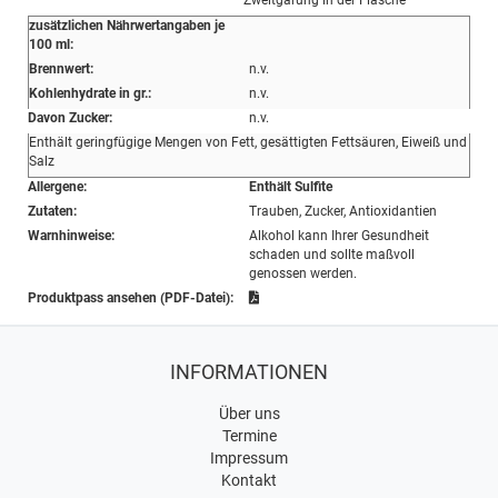
Zweitgärung in der Flasche
zusätzlichen Nährwertangaben je
100 ml:
Brennwert:
n.v.
Kohlenhydrate in gr.:
n.v.
Davon Zucker:
n.v.
Enthält geringfügige Mengen von Fett, gesättigten Fettsäuren, Eiweiß und
Salz
Allergene:
Enthält Sulfite
Zutaten:
Trauben, Zucker, Antioxidantien
Warnhinweise:
Alkohol kann Ihrer Gesundheit
schaden und sollte maßvoll
genossen werden.
Produktpass ansehen (PDF-Datei):
INFORMATIONEN
Über uns
Termine
Impressum
Kontakt