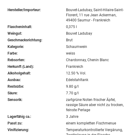
Hersteller/Importeur:
Bouvet-Ladubay, Saint-Hilaire-Saint-
Florent, 11 rue Jean Ackerman,
49400 Saumur - Frankreich
Flascheninhalt:
0,375 l
Weingut:
Bouvet Ladubay
Geschmacksrichtung:
Brut
Kategorie:
Schaumwein
Farbe:
weiss
Rebsorten:
Chardonnay, Chenin Blanc
Herkunft (Land):
Frankreich
Alkoholgehalt:
12.50 % Vol.
Ausbau:
Edelstahltank
Restsüße:
9.80 g/l
Säure:
7.70 g/l
Sensorik:
zartgrüne Noten frischer Äpfel,
rassige Säure aber nicht zu trocken,
feinste Perlage
Lagerfähig ca.:
3 Jahre
Passt zu:
einem kompletten Fischmenue
Vinifizierung:
Temperaturkontrollierte Vergärung,