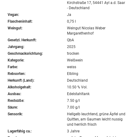
Kirchstraße 17, 54441 Ayl a.d. Saar
- Deutschland
Vegan:
Ja
Flascheninhalt:
0,75 l
Weingut:
Weingut Nicolas Weber
Margarethenhof
Gesetzl. Herkunft:
QbA
Jahrgang:
2025
Geschmacksrichtung:
trocken
Kategorie:
Weißwein
Farbe:
weiss
Rebsorten:
Elbling
Herkunft (Land):
Deutschland
Alkoholgehalt:
10.50 % Vol.
Ausbau:
Edelstahltank
Restsüße:
7.50 g/l
Säure:
7.00 g/l
Sensorik:
Hellgelb leuchtend, grüne Äpfel und
Quitten, am Gaumen leicht nussig
und herrlich frisch
Lagerfähig ca.:
3 Jahre