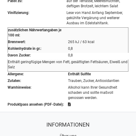
Passt zu:
auf der Terrasse, Meeresfrüchten,
deftigen Brotzeit, leichtem Salat
Vinifizierung:
Lese von Hand Anfang September,
gekühlte Vergärung und weiterer
Ausbau im Edelstahltank.
zusätzlichen Nährwertangaben je
100 ml:
Brennwert:
265 kJ / 63 kcal
Kohlenhydrate in gr.:
0,8
Davon Zucker:
0,8
Enthält geringfügige Mengen von Fett, gesättigten Fettsäuren, Eiweiß und
Salz
Allergene:
Enthält Sulfite
Zutaten:
Trauben, Zucker, Antioxidantien
Warnhinweise:
Alkohol kann Ihrer Gesundheit
schaden und sollte maßvoll
genossen werden.
Produktpass ansehen (PDF-Datei):
INFORMATIONEN