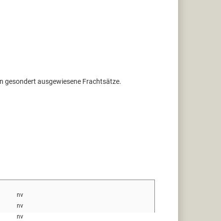
ten gesondert ausgewiesene Frachtsätze.
nv
nv
nv