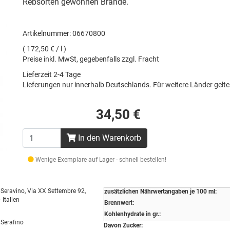
Rebsorten gewonnen Brände.
Artikelnummer: 06670800
( 172,50 € / l )
Preise inkl. MwSt, gegebenfalls zzgl. Fracht
Lieferzeit 2-4 Tage
Lieferungen nur innerhalb Deutschlands. Für weitere Länder gel
34,50 €
In den Warenkorb
Wenige Exemplare auf Lager - schnell bestellen!
Seravino, Via XX Settembre 92,
zusätzlichen Nährwertangaben je 100 ml:
 Italien
Brennwert:
Kohlenhydrate in gr.:
Serafino
Davon Zucker: