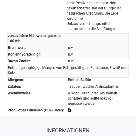
ohne Pestizide und Insektizide
bewirtschaftet und der Dünger ist
natürlichen Ursprungs. Die Erde
wird ohne
Unkrautvernichtungsmittel
bearbeitet, um die Belüftung un
zusätzlichen Nährwertangaben je
100 ml:
Brennwert:
n.v.
Kohlenhydrate in gr.:
n.v.
Davon Zucker:
n.v.
Enthält geringfügige Mengen von Fett, gesättigten Fettsäuren, Eiweiß und
Salz
Allergene:
Enthält Sulfite
Zutaten:
Trauben, Zucker, Antioxidantien
Warnhinweise:
Alkohol kann Ihrer Gesundheit
schaden und sollte maßvoll
genossen werden.
Produktpass ansehen (PDF-Datei):
INFORMATIONEN