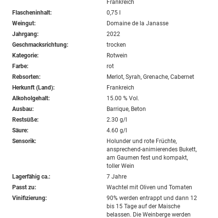
Frankreich
Flascheninhalt:
0,75 l
Weingut:
Domaine de la Janasse
Jahrgang:
2022
Geschmacksrichtung:
trocken
Kategorie:
Rotwein
Farbe:
rot
Rebsorten:
Merlot, Syrah, Grenache, Cabernet
Herkunft (Land):
Frankreich
Alkoholgehalt:
15.00 % Vol.
Ausbau:
Barrique, Beton
Restsüße:
2.30 g/l
Säure:
4.60 g/l
Sensorik:
Holunder und rote Früchte,
ansprechend-animierendes Bukett,
am Gaumen fest und kompakt,
toller Wein
Lagerfähig ca.:
7 Jahre
Passt zu:
Wachtel mit Oliven und Tomaten
Vinifizierung:
90% werden entrappt und dann 12
bis 15 Tage auf der Maische
belassen. Die Weinberge werden