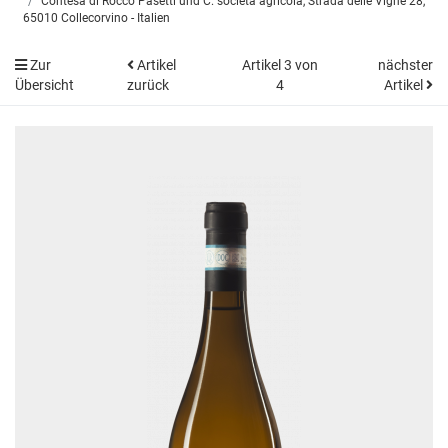
Contesa di Rocco Pasetti und C. società agricola, Strada delle Vigne 28,
65010 Collecorvino - Italien
Zur
Artikel
Artikel 3 von
nächster
Übersicht
zurück
4
Artikel