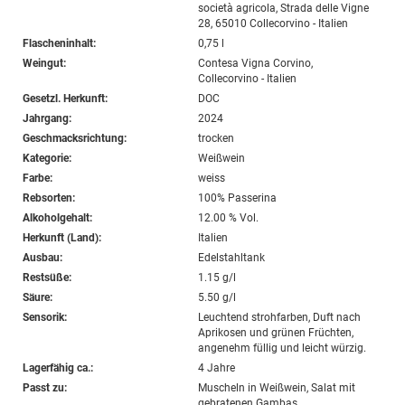
società agricola, Strada delle Vigne
28, 65010 Collecorvino - Italien
Flascheninhalt:
0,75 l
Weingut:
Contesa Vigna Corvino,
Collecorvino - Italien
Gesetzl. Herkunft:
DOC
Jahrgang:
2024
Geschmacksrichtung:
trocken
Kategorie:
Weißwein
Farbe:
weiss
Rebsorten:
100% Passerina
Alkoholgehalt:
12.00 % Vol.
Herkunft (Land):
Italien
Ausbau:
Edelstahltank
Restsüße:
1.15 g/l
Säure:
5.50 g/l
Sensorik:
Leuchtend strohfarben, Duft nach
Aprikosen und grünen Früchten,
angenehm füllig und leicht würzig.
Lagerfähig ca.:
4 Jahre
Passt zu:
Muscheln in Weißwein, Salat mit
gebratenen Gambas