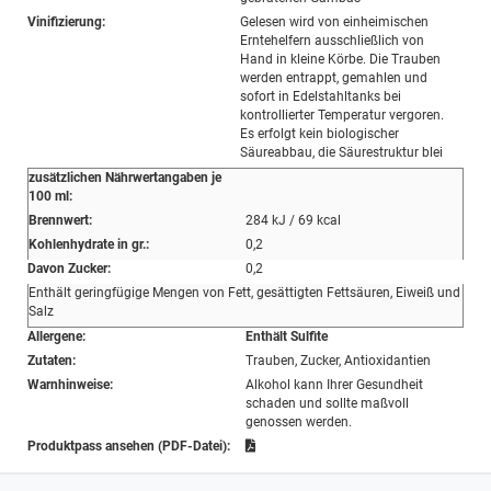
Vinifizierung:
Gelesen wird von einheimischen
Erntehelfern ausschließlich von
Hand in kleine Körbe. Die Trauben
werden entrappt, gemahlen und
sofort in Edelstahltanks bei
kontrollierter Temperatur vergoren.
Es erfolgt kein biologischer
Säureabbau, die Säurestruktur blei
zusätzlichen Nährwertangaben je
100 ml:
Brennwert:
284 kJ / 69 kcal
Kohlenhydrate in gr.:
0,2
Davon Zucker:
0,2
Enthält geringfügige Mengen von Fett, gesättigten Fettsäuren, Eiweiß und
Salz
Allergene:
Enthält Sulfite
Zutaten:
Trauben, Zucker, Antioxidantien
Warnhinweise:
Alkohol kann Ihrer Gesundheit
schaden und sollte maßvoll
genossen werden.
Produktpass ansehen (PDF-Datei):