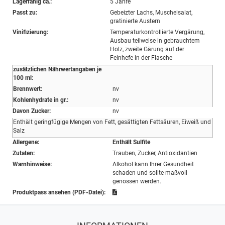
Lagerfähig ca.:
5 Jahre
Passt zu:
Gebeizter Lachs, Muschelsalat,
gratinierte Austern
Vinifizierung:
Temperaturkontrollierte Vergärung,
Ausbau teilweise in gebrauchtem
Holz, zweite Gärung auf der
Feinhefe in der Flasche
zusätzlichen Nährwertangaben je
100 ml:
Brennwert:
nv
Kohlenhydrate in gr.:
nv
Davon Zucker:
nv
Enthält geringfügige Mengen von Fett, gesättigten Fettsäuren, Eiweiß und
Salz
Allergene:
Enthält Sulfite
Zutaten:
Trauben, Zucker, Antioxidantien
Warnhinweise:
Alkohol kann Ihrer Gesundheit
schaden und sollte maßvoll
genossen werden.
Produktpass ansehen (PDF-Datei):