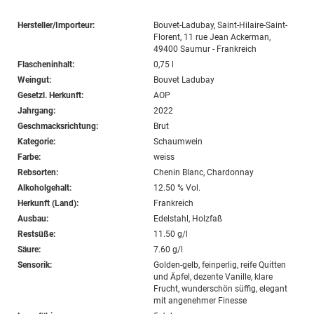
Hersteller/Importeur:
Bouvet-Ladubay, Saint-Hilaire-Saint-
Florent, 11 rue Jean Ackerman,
49400 Saumur - Frankreich
Flascheninhalt:
0,75 l
Weingut:
Bouvet Ladubay
Gesetzl. Herkunft:
AOP
Jahrgang:
2022
Geschmacksrichtung:
Brut
Kategorie:
Schaumwein
Farbe:
weiss
Rebsorten:
Chenin Blanc, Chardonnay
Alkoholgehalt:
12.50 % Vol.
Herkunft (Land):
Frankreich
Ausbau:
Edelstahl, Holzfaß
Restsüße:
11.50 g/l
Säure:
7.60 g/l
Sensorik:
Golden-gelb, feinperlig, reife Quitten
und Äpfel, dezente Vanille, klare
Frucht, wunderschön süffig, elegant
mit angenehmer Finesse