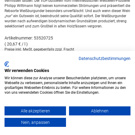
vermissen lassen. Der VDP.Gutswein vom rheinhessischen Weißwein-Flüsterer
Philipp Wittmann folgt keinen kommerziellen Strömungen und präsentiert die
Rebsorte Weißburgunder besonders unverfälscht. Und auch wenn dieser Wein
„nur“ ein Gutswein ist, beeindruckt seine Qualität sofort. Der Weißburgunder
wurden nach aufwendigen biodynamischen Grundsätzen produziert, streng
selektioniert und zum Großteil in alten Holzfässern vergoren.
Artikelnummer: 53520725
( 20,67 € / l )
Preise inkl. MwSt, gegebenfalls zzgl. Fracht
Datenschutzbestimmungen
Lieferzeit 2-4 Tage
Lieferungen nur innerhalb Deutschlands. Für weitere Länder gelten gesondert
Wir verwenden Cookies
ausgewiesene Frachtsätze.
Wir können diese zur Analyse unserer Besucherdaten platzieren, um unsere
15,50 €
Webseite zu verbessern, personalisierte Inhalte anzuzeigen und Ihnen ein
großartiges Webseiten-Erlebnis zu bieten. Für weitere Informationen zu den
von uns verwendeten Cookies öffnen Sie die Einstellungen.
In den Warenkorb
Sofort lieferbar
Alle akzeptieren
Ablehnen
Produktinformationen einblenden
Nein, anpassen