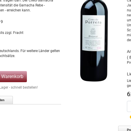
a. tragen darf. Der CIMS Garnacha
Ca
ntensität die Garnacha Rebe -
Ja
en - erreichen kann.
nu
ne
um
19
Un
Sc
lls zzgl. Fracht
mi
de
eutschlands. Für weitere Länder gelten
Ar
chtsätze.
( 
Pr
Li
n Warenkorb
Li
ge
ger - schnell bestellen!
6
den
Pr