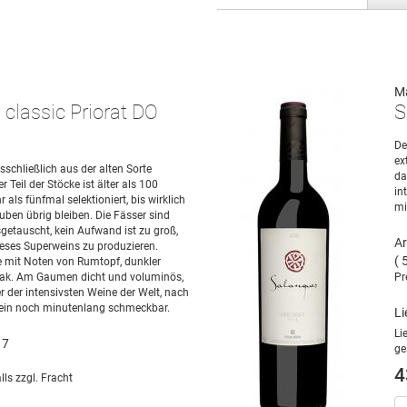
M
 classic Priorat DO
S
De
ex
schließlich aus der alten Sorte
da
r Teil der Stöcke ist älter als 100
in
 als fünfmal selektioniert, bis wirklich
mi
uben übrig bleiben. Die Fässer sind
getauscht, kein Aufwand ist zu groß,
Ar
eses Superweins zu produzieren.
( 
 mit Noten von Rumtopf, dunkler
ak. Am Gaumen dicht und voluminös,
Pr
r der intensivsten Weine der Welt, nach
Wein noch minutenlang schmeckbar.
Li
Li
17
ge
4
lls zzgl. Fracht