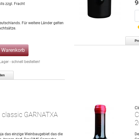
9
lls zzgl. Fracht
eutschlands. Für weitere Länder gelten
chtsätze.
Pr
n Warenkorb
ger - schnell bestellen!
den
Ci
a classic GARNATXA
C
2
ioja das einzige Weinbaugebiet das die
De