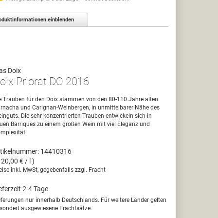
oduktinformationen einblenden
as Doix
oix Priorat DO 2016
e Trauben für den Doix stammen von den 80-110 Jahre alten
rnacha und Carignan-Weinbergen, in unmittelbarer Nähe des
inguts. Die sehr konzentrierten Trauben entwickeln sich in
uen Barriques zu einem großen Wein mit viel Eleganz und
mplexität.
tikelnummer: 14410316
120,00 € / l )
eise inkl. MwSt, gegebenfalls zzgl. Fracht
eferzeit 2-4 Tage
eferungen nur innerhalb Deutschlands. Für weitere Länder gelten
sondert ausgewiesene Frachtsätze.