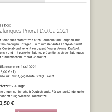
as Doix
alanques Priorat D.O.Ca 2021
r Salanques stammt von alten Garnacha und Carignan, mit
trem niedrigen Erträgen. Ein minimaler Anteil an Syrah rundet
s Cuvée ab und verleiht ein dezent florales Aroma. Kraftvoll,
tensiv und mit perfekter Balance präsentiert sich der Salanques
t authentischem Priorat-Charakter.
tikelnummer: 14410221
58,00 € / l )
eise inkl. MwSt, gegebenfalls zzgl. Fracht
eferzeit 2-4 Tage
eferungen nur innerhalb Deutschlands. Für weitere Länder gelten
sondert ausgewiesene Frachtsätze.
3,50 €