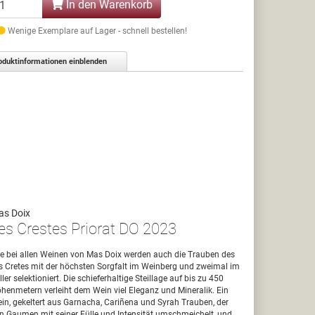
In den Warenkorb
Wenige Exemplare auf Lager - schnell bestellen!
oduktinformationen einblenden
as Doix
es Crestes Priorat DO 2023
e bei allen Weinen von Mas Doix werden auch die Trauben des
s Cretes mit der höchsten Sorgfalt im Weinberg und zweimal im
ller selektioniert. Die schieferhaltige Steillage auf bis zu 450
henmetern verleiht dem Wein viel Eleganz und Mineralik. Ein
in, gekeltert aus Garnacha, Cariñena und Syrah Trauben, der
n Gaumen mit seiner Fülle und Intensität umschmeichelt, und