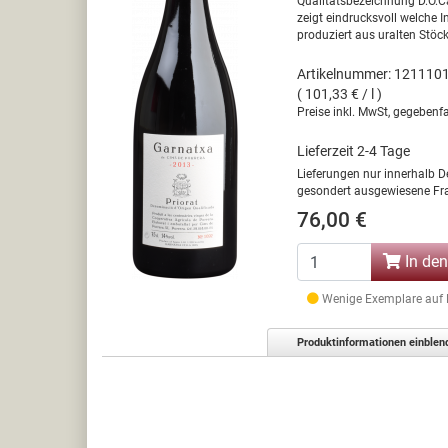
Qualitätsbezeichnung D.O.C
zeigt eindrucksvoll welche I
produziert aus uralten Stöck
Artikelnummer: 121110
( 101,33 € / l )
Preise inkl. MwSt, gegebenfa
Lieferzeit 2-4 Tage
Lieferungen nur innerhalb D
gesondert ausgewiesene Fra
76,00 €
In de
Wenige Exemplare auf La
Produktinformationen einblen