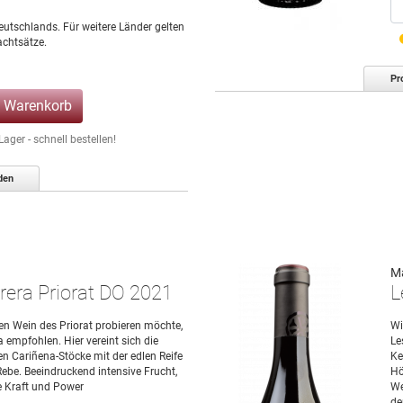
eutschlands. Für weitere Länder gelten
chtsätze.
Pr
n Warenkorb
ger - schnell bestellen!
den
M
rrera Priorat DO 2021
L
gen Wein des Priorat probieren möchte,
Wi
a empfohlen. Hier vereint sich die
Le
en Cariñena-Stöcke mit der edlen Reife
Ke
ebe. Beeindruckend intensive Frucht,
Hö
 Kraft und Power
We
de