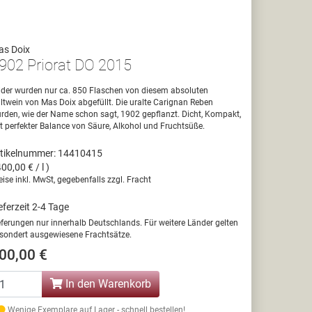
as Doix
902 Priorat DO 2015
ider wurden nur ca. 850 Flaschen von diesem absoluten
ltwein von Mas Doix abgefüllt. Die uralte Carignan Reben
rden, wie der Name schon sagt, 1902 gepflanzt. Dicht, Kompakt,
t perfekter Balance von Säure, Alkohol und Fruchtsüße.
tikelnummer: 14410415
400,00 € / l )
eise inkl. MwSt, gegebenfalls zzgl. Fracht
eferzeit 2-4 Tage
eferungen nur innerhalb Deutschlands. Für weitere Länder gelten
sondert ausgewiesene Frachtsätze.
00,00 €
In den Warenkorb
Wenige Exemplare auf Lager - schnell bestellen!