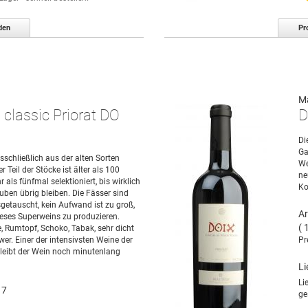
den
Pr
M
 classic Priorat DO
D
Di
Ga
sschließlich aus der alten Sorten
We
r Teil der Stöcke ist älter als 100
ne
 als fünfmal selektioniert, bis wirklich
Ko
uben übrig bleiben. Die Fässer sind
getauscht, kein Aufwand ist zu groß,
Ar
eses Superweins zu produzieren.
( 
 Rumtopf, Schoko, Tabak, sehr dicht
r. Einer der intensivsten Weine der
Pr
leibt der Wein noch minutenlang
Li
Li
17
ge