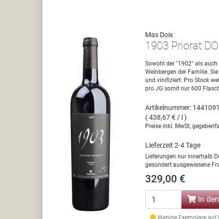
Mas Doix
1903 Priorat D
Sowohl der "1902" als auch
Weinbergen der Familie. Sie
und vinifiziert. Pro Stock 
pro JG somit nur 600 Flasch
Artikelnummer: 144109
( 438,67 € / l )
Preise inkl. MwSt, gegebenfa
Lieferzeit 2-4 Tage
Lieferungen nur innerhalb D
gesondert ausgewiesene Fra
329,00 €
In de
Wenige Exemplare auf La