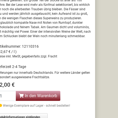
riñena gekeltert. Ein großer Teil der Stöcke ist älter als 100
hre. Bei der Lese wird mehr als fünfmal selektioniert, bis wirklich
r noch die allerbesten Trauben übrig bleiben. Die Fässer sind
u und werden jährlich ausgetauscht, kein Aufwand ist zu groß,
 die wenigen Flaschen dieses Superweins zu produzieren.
glaublich kompakte Nase mit Noten von Rumtopf, dunkler
hokolade und feinem Tabak. Am Gaumen dicht und voluminös,
t mächtig viel Power. Einer der intensivsten Weine der Welt, nach
m Schlucken bleibt der Wein noch minutenlang schmeckbar.
tikelnummer: 12110316
82,67 € / l )
eise inkl. MwSt, gegebenfalls zzgl. Fracht
eferzeit 2-4 Tage
eferungen nur innerhalb Deutschlands. Für weitere Länder gelten
sondert ausgewiesene Frachtsätze.
2,00 €
In den Warenkorb
Wenige Exemplare auf Lager - schnell bestellen!
oduktinformationen einblenden