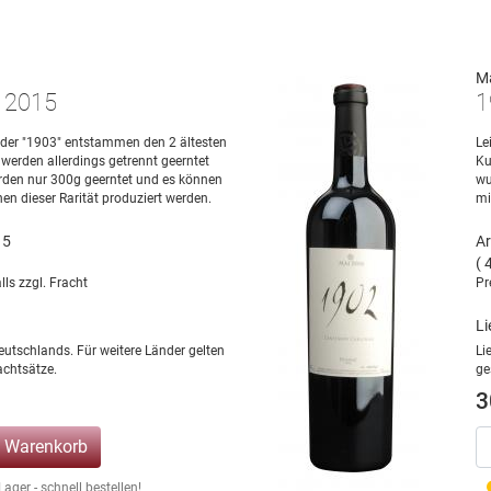
M
O 2015
1
 der "1903" entstammen den 2 ältesten
Le
 werden allerdings getrennt geerntet
Ku
werden nur 300g geerntet und es können
wu
en dieser Rarität produziert werden.
mi
15
Ar
( 
lls zzgl. Fracht
Pr
Li
eutschlands. Für weitere Länder gelten
Li
chtsätze.
ge
3
n Warenkorb
ger - schnell bestellen!