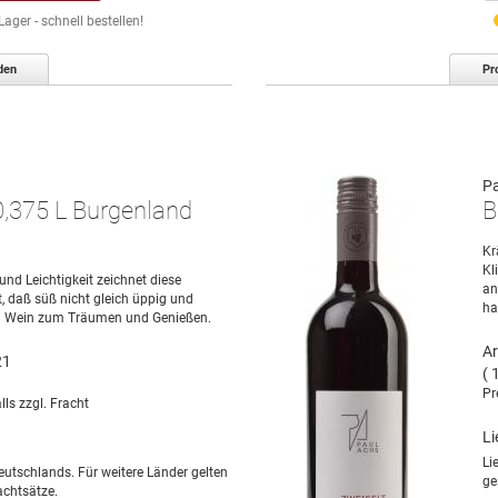
ger - schnell bestellen!
den
Pr
Pa
0,375 L Burgenland
B
Kr
Kl
nd Leichtigkeit zeichnet diese
an
, daß süß nicht gleich üppig und
ha
ein Wein zum Träumen und Genießen.
Ar
21
( 
Pr
lls zzgl. Fracht
Li
Li
eutschlands. Für weitere Länder gelten
ge
chtsätze.