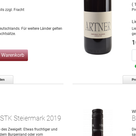
( 
lls zzgl. Fracht
Pr
Li
eutschlands. Für weitere Länder gelten
Li
chtsätze.
ge
1
n Warenkorb
den
Pr
W
 STK Steiermark 2019
B
 des Zweigelt. Etwas fruchtiger und
Di
s dem Burgenland oder vom
sa