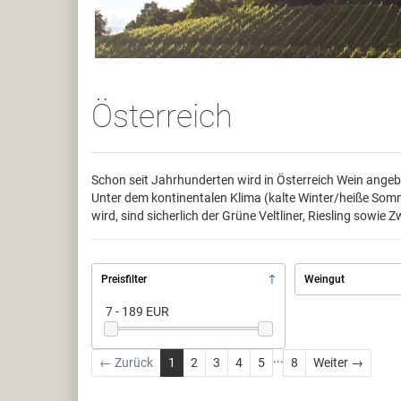
Österreich
Schon seit Jahrhunderten wird in Österreich Wein angeba
Unter dem kontinentalen Klima (kalte Winter/heiße Som
wird, sind sicherlich der Grüne Veltliner, Riesling sowie 
Preisfilter
Weingut
7 - 189 EUR
...
Weiter
← Zurück
1
2
3
4
5
8
Weiter →