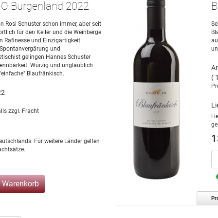
BIO Burgenland 2022
B
n Rosi Schuster schon immer, aber seit
Se
rtlich für den Keller und die Weinberge
Bl
n Rafinesse und Einzigartigkeit
au
er Spontanvergärung und
un
tischist gelingen Hannes Schuster
ennbarkeit. Würzig und unglaublich
Ar
 "einfache" Blaufränkisch.
( 
Pr
22
Li
lls zzgl. Fracht
Li
ge
1
eutschlands. Für weitere Länder gelten
chtsätze.
n Warenkorb
Pr