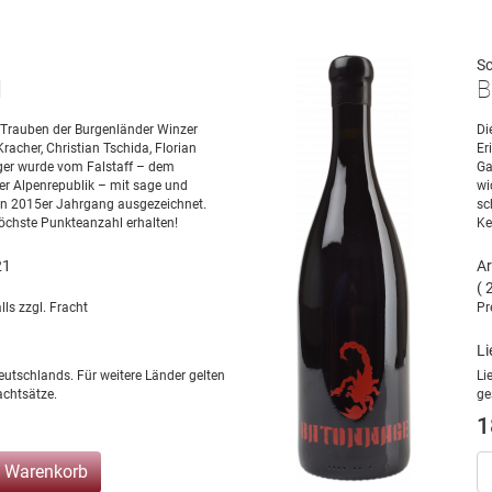
Sc
1
B
 Trauben der Burgenländer Winzer
Di
Kracher, Christian Tschida, Florian
Er
ger wurde vom Falstaff – dem
Ga
r Alpenrepublik – mit sage und
wi
en 2015er Jahrgang ausgezeichnet.
sc
öchste Punkteanzahl erhalten!
Ke
21
Ar
( 
lls zzgl. Fracht
Pr
Li
eutschlands. Für weitere Länder gelten
Li
chtsätze.
ge
1
n Warenkorb