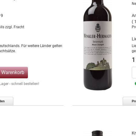
Ne
19
Ar
( 
lls zzgl. Fracht
Pr
Li
eutschlands. Für weitere Länder gelten
Li
chtsätze.
ge
1
n Warenkorb
ger - schnell bestellen!
den
Pr
Kr