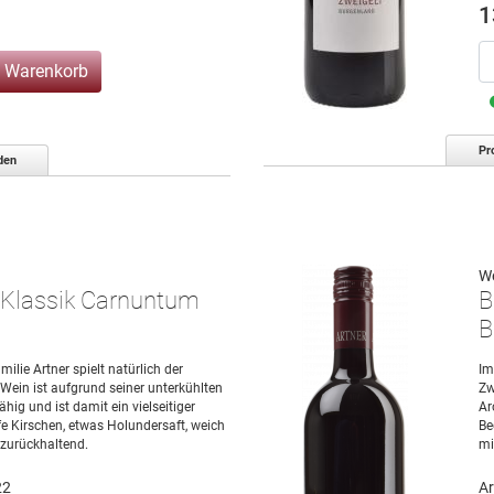
1
n Warenkorb
Pr
den
We
 Klassik Carnuntum
B
B
lie Artner spielt natürlich der
Im
 Wein ist aufgrund seiner unterkühlten
Zw
ig und ist damit ein vielseitiger
Ar
fe Kirschen, etwas Holundersaft, weich
Be
 zurückhaltend.
mi
22
Ar