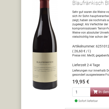
Blaufränkisch 
Sehr gut waren die Weine vo
sich ihr Sohn hauptverantwo
zeigt, haben sie nochmals a
zugelegt. Als Verfechter d
kompromisslosem Terroir-Fe
Weine von absoluter Unverk
vielschichtig hier schon der
Artikelnummer: 625101
( 26,60 € / l )
Preise inkl. MwSt, gegebenfa
Lieferzeit 2-4 Tage
Lieferungen nur innerhalb D
gesondert ausgewiesene Fra
19,95 €
In de
Sofort lieferbar