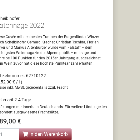
heiblhofer
atonnage 2022
ese Cuvée mit den besten Trauben der Burgenländer Winzer
ich Scheiblhofer, Gerhard Kracher, Christian Tschida, Florian
yer und Markus Altenburger wurde vom Falstaff – dem
chtigsten Weinmagazin der Alpenrepublik – mit sage und
hreibe 100 Punkten für den 2015er Jahrgang ausgezeichnet.
in Wein zuvor hat diese höchste Punkteanzahl erhalten!
tikelnummer: 62710122
252,00 € / l )
eise inkl. MwSt, gegebenfalls zzgl. Fracht
eferzeit 2-4 Tage
eferungen nur innerhalb Deutschlands. Für weitere Länder gelten
sondert ausgewiesene Frachtsätze.
89,00 €
In den Warenkorb