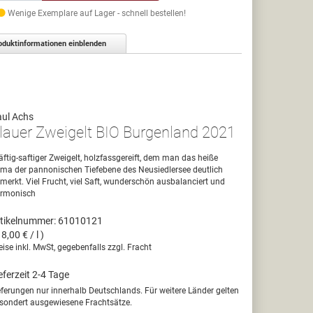
Wenige Exemplare auf Lager - schnell bestellen!
oduktinformationen einblenden
ul Achs
lauer Zweigelt BIO Burgenland 2021
äftig-saftiger Zweigelt, holzfassgereift, dem man das heiße
ima der pannonischen Tiefebene des Neusiedlersee deutlich
merkt. Viel Frucht, viel Saft, wunderschön ausbalanciert und
rmonisch
tikelnummer: 61010121
18,00 € / l )
eise inkl. MwSt, gegebenfalls zzgl. Fracht
eferzeit 2-4 Tage
eferungen nur innerhalb Deutschlands. Für weitere Länder gelten
sondert ausgewiesene Frachtsätze.