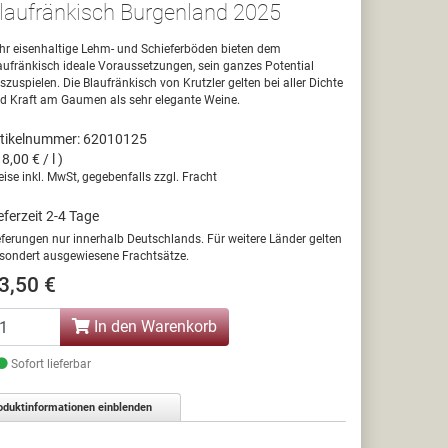
laufränkisch Burgenland 2025
hr eisenhaltige Lehm- und Schieferböden bieten dem
aufränkisch ideale Voraussetzungen, sein ganzes Potential
szuspielen. Die Blaufränkisch von Krutzler gelten bei aller Dichte
d Kraft am Gaumen als sehr elegante Weine.
tikelnummer: 62010125
18,00 € / l )
eise inkl. MwSt, gegebenfalls zzgl. Fracht
eferzeit 2-4 Tage
eferungen nur innerhalb Deutschlands. Für weitere Länder gelten
sondert ausgewiesene Frachtsätze.
3,50 €
In den Warenkorb
Sofort lieferbar
oduktinformationen einblenden